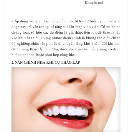
Khuyến mãi
– Áp dụng với giai đoạn răng hỗn hợp: từ 6 – 12 tuổi, lý do là ở giai
đoạn này trẻ vẫn tồn tại cả răng sữa lẫn răng vĩnh viễn. Có rất nhiều
chủng loại, sở hữu các ưu điểm là giá thấp, tiện lợi, dễ tháo ra lắp
vào khi cần thiết, nhưng nhược điểm chính là không thể điều chỉnh
độ nghiêng chân răng, hoặc di chuyển răng khó khăn, đôi khi nắn
chỉnh răng tháo lắp là hướng được mở đầu cho niềng răng cố định
bước tiếp theo, hoặc phối hợp cùng lúc.
I. NẮN CHỈNH NHA KHÍ CỤ THÁO LẮP