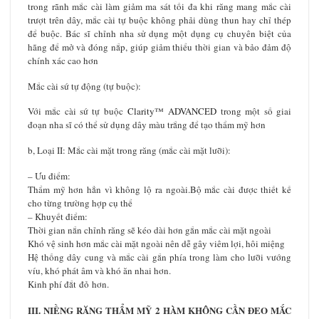
trong rãnh mắc cài làm giảm ma sát tối đa khi răng mang mắc cài
trượt trên dây, mắc cài tự buộc không phải dùng thun hay chỉ thép
để buộc. Bác sĩ chỉnh nha sử dụng một dụng cụ chuyên biệt của
hãng để mở và đóng nắp, giúp giảm thiểu thời gian và bảo đảm độ
chính xác cao hơn
Mắc cài sứ tự động (tự buộc):
Với mắc cài sứ tự buộc
Clarity™ ADVANCED
trong một số giai
đoạn nha sĩ có thể sử dụng dây màu trắng để tạo thẩm mỹ hơn
b, Loại II: Mắc cài mặt trong răng (mắc cài mặt lưỡi):
– Ưu điểm:
Thẩm mỹ hơn hẳn vì không lộ ra ngoài.Bộ mắc cài được thiết kế
cho từng trường hợp cụ thể
– Khuyết điểm:
Thời gian nắn chỉnh răng sẽ kéo dài hơn gắn mắc cài mặt ngoài
Khó vệ sinh hơn mắc cài mặt ngoài nên dễ gây viêm lợi, hôi miệng
Hệ thống dây cung và mắc cài gắn phía trong làm cho lưỡi vướng
víu, khó phát âm và khó ăn nhai hơn.
Kinh phí đắt đỏ hơn.
III. NIỀNG RĂNG THẨM MỸ 2 HÀM KHÔNG CẦN ĐEO MẮC