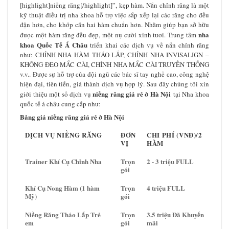
[highlight]niềng răng[/highlight]”, kẹp hàm. Nắn chỉnh răng là một
kỹ thuật điều trị nha khoa hỗ trợ việc sắp xếp lại các răng cho đều
đặn hơn, cho khớp cắn hai hàm chuẩn hơn. Nhằm giúp bạn sở hữu
nha
được một hàm răng đều đẹp, một nụ cười xinh tươi. Trung tâm
khoa Quốc Tế Á Châu
triển khai các dịch vụ về nắn chỉnh răng
như: CHỈNH NHA HÀM THÁO LẮP, CHỈNH NHA INVISALIGN –
KHÔNG ĐEO MẮC CÀI, CHỈNH NHA MẮC CÀI TRUYỀN THỐNG
v.v.. Được sự hỗ trợ của đội ngũ các bác sĩ tay nghề cao, công nghệ
hiện đại, tiên tiến, giá thành dịch vụ hợp lý. Sau đây chúng tôi xin
niềng răng giá rẻ ở Hà Nội
giới thiệu một số dịch vụ
tại Nha khoa
quốc tế á châu cung cấp như:
Bảng giá niềng răng giá rẻ ở Hà Nội
DỊCH VỤ NIỀNG RĂNG
ĐƠN
CHI PHÍ (VNĐ)/2
VỊ
HÀM
Trainer Khí Cụ Chỉnh Nha
Trọn
2 - 3 triệu FULL
gói
Khí Cụ Nong Hàm (1 hàm
Trọn
4 triệu FULL
Mỹ)
gói
Niềng Răng Tháo Lắp Trẻ
Trọn
3.5 triệu Đã Khuyến
em
gói
mãi