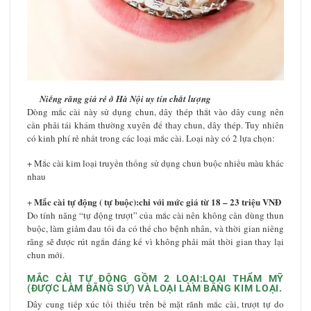
Niềng răng giá rẻ ở Hà Nội uy tín chất lượng
Dòng mắc cài này sử dụng chun, dây thép thắt vào dây cung nên
cần phải tái khám thường xuyên để thay chun, dây thép. Tuy nhiên
có kinh phí rẻ nhất trong các loại mắc cài. Loại này có 2 lựa chọn:
+ Mắc cài kim loại truyền thống sử dụng chun buộc nhiều màu khác
nhau
Mắc cài tự động ( tự buộc):chỉ với mức giá từ 18 – 23 triệu VNĐ
+
Do tính năng “tự động trượt” của mắc cài nên không cần dùng thun
buộc, làm giảm đau tối đa có thể cho bệnh nhân, và thời gian niềng
răng sẽ được rút ngắn đáng kể vì không phải mất thời gian thay lại
chun mới.
MẮC CÀI TỰ ĐỘNG GỒM 2 LOẠI:LOẠI THẨM MỸ
(ĐƯỢC LÀM BẰNG SỨ) VÀ LOẠI LÀM BẰNG KIM LOẠI.
Dây cung tiếp xúc tối thiểu trên bề mặt rãnh mắc cài, trượt tự do