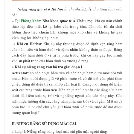
Niềng răng giá rẻ ở Hà Nội
là chi phí hợp lý cho từng loại mắc
cài
Nha khoa quốc tế Á Châu
– Tại
Phòng khám
, mọi khí cụ nắn chỉnh
tháo lắp đều thiết kế tại labo của trung tâm, đảm bảo tối đa chất
lượng theo tiêu chuẩn EU, không mùi khó chịu và không hề gây
kích ứng lợi, không hại như:
+ Khí cụ Herbst
: Khí cụ này thường được cố định kẹp răng hàm
của hàm trên và hàm dưới và bệnh nhân không tháo ra được. Bằng
cách đẩy hàm dưới ở vị trí ra phía trước, khí cụ này gây lực mạnh
vào sự phát triển của hàm dưới và xương ổ răng.
+ Khí cụ niềng răng vẩu hỗ trợ giai đoạn I
Activator
: có nền nhựa hàm trên và nền nhựa hàm dưới móc nối với
nhau. Hàm dưới được giữ về phía trước và có độ mở vừa phải theo
chiều đứng để điều trị sai khớp cắn loại II. Cung môi dùng để kiểm
soát các răng trước hàm trên. Nền nhựa phủ bờ cắn các răng cửa hàm
dưới để kiểm soát sự trồi và nghiêng ngoài của các răng này. Các
mặt nhựa hướng dẫn các răng hàm phía sau trồi và di gần. Mặt nhựa
phía lưỡi là cơ chế chủ yếu giữ hàm dưới về phía trước để đạt được
tương quan loại I.
II. NIỀNG RĂNG SỬ DỤNG MẮC CÀI
Niềng răng
a, Loại I:
bằng loại mắc cài gắn mặt ngoài răng