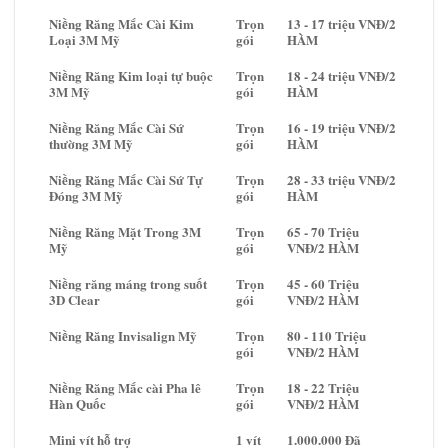
Niềng Răng Mắc Cài Kim
Trọn
13 - 17 triệu VNĐ/2
Loại 3M Mỹ
gói
HÀM
Niềng Răng Kim loại tự buộc
Trọn
18 - 24 triệu VNĐ/2
3M Mỹ
gói
HÀM
Niềng Răng Mắc Cài Sứ
Trọn
16 - 19 triệu VNĐ/2
thường 3M Mỹ
gói
HÀM
Niềng Răng Mắc Cài Sứ Tự
Trọn
28 - 33 triệu VNĐ/2
Đóng 3M Mỹ
gói
HÀM
Niềng Răng Mặt Trong 3M
Trọn
65 - 70 Triệu
Mỹ
gói
VNĐ/2 HÀM
Niềng răng máng trong suốt
Trọn
45 - 60 Triệu
3D Clear
gói
VNĐ/2 HÀM
Niềng Răng Invisalign Mỹ
Trọn
80 - 110 Triệu
gói
VNĐ/2 HÀM
Niềng Răng Mắc cài Pha lê
Trọn
18 - 22 Triệu
Hàn Quốc
gói
VNĐ/2 HÀM
Mini vít hỗ trợ
1 vít
1.000.000 Đã