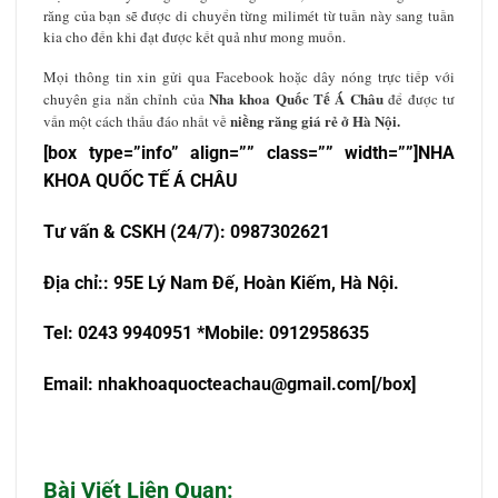
răng của bạn sẽ được di chuyển từng milimét từ tuần này sang tuần
kia cho đến khi đạt được kết quả như mong muốn.
Mọi thông tin xin gửi qua Facebook hoặc dây nóng trực tiếp với
Nha khoa Quốc Tế Á Châu
chuyên gia nắn chỉnh của
để được tư
niềng răng giá rẻ ở Hà Nội.
vấn một cách thấu đáo nhất về
[box type=”info” align=”” class=”” width=””]NHA
KHOA QU
Ố
C T
Ế
Á CHÂU
T
ư
v
ấ
n & CSKH (24/7): 0987302621
Đ
ị
a ch
ỉ
:
: 95E Lý Nam Đế, Hoàn Kiếm, Hà Nội.
Tel: 0243 9940951 *Mobile: 0912958635
Email:
nhakhoaquocteachau@gmail.com
[/box]
Bài Viết Liên Quan: