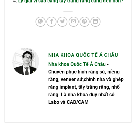
Lý giải vì sao càng tẩy trắng răng càng đen hơn?
NHA KHOA QUỐC TẾ Á CHÂU
Nha khoa Quốc Tế Á Châu
-
Chuyên phục hình răng sứ, niềng
răng, veneer sứ,chỉnh nha và ghép
răng implant, tẩy trắng răng, nhổ
răng. Là nha khoa duy nhất có
Labo và CAD/CAM