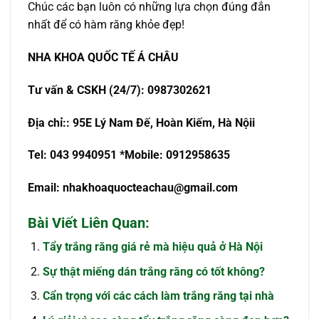
Chúc các bạn luôn có những lựa chọn đúng đắn
nhất để có hàm răng khỏe đẹp!
NHA KHOA QU
Ố
C T
Ế
Á CHÂU
T
ư
v
ấ
n & CSKH (24/7): 0987302621
Đ
ị
a ch
ỉ
:
: 95E Lý Nam Đế, Hoàn Kiếm, Hà Nội
i
Tel: 043 9940951
*Mobile: 0912958635
Email:
nhakhoaquocteachau@gmail.com
Bài Viết Liên Quan:
Tẩy trắng răng giá rẻ mà hiệu quả ở Hà Nội
Sự thật miếng dán trắng răng có tốt không?
Cẩn trọng với các cách làm trắng răng tại nhà