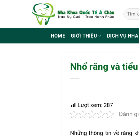
Bỏ
qua
nội
dung
HOME
GIỚI THIỆU
DỊCH VỤ NHA
Nhổ răng và tiể
Lượt xem:
287
Đánh gi
Những thông tin về răng k