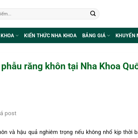
 KHOA
KIẾN THỨC NHA KHOA
BẢNG GIÁ
KHUYẾN 
u phẫu răng khôn tại Nha Khoa Qu
á post
hôn và hậu quả nghiêm trọng nếu không nhổ kịp thời b