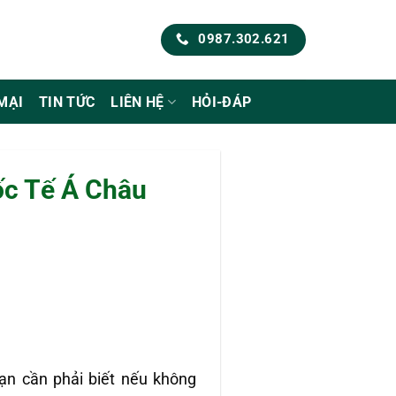
0987.302.621
MẠI
TIN TỨC
LIÊN HỆ
HỎI-ĐÁP
ốc Tế Á Châu
ạn cần phải biết nếu không