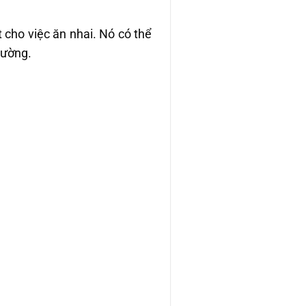
t cho việc ăn nhai. Nó có thể
hường.