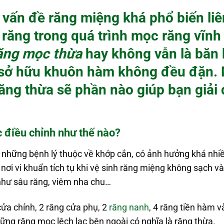
 vấn đề răng miệng khá phổ biến liê
ăng trong quá trình mọc răng vĩnh 
ăng mọc thừa
hay không vẫn là băn
sở hữu khuôn hàm không đều đặn. M
răng thừa sẽ phần nào giúp bạn giải
 điều chỉnh như thế nào?
 những bệnh lý thuộc về khớp cắn, có ảnh hưởng khá nhi
 nơi vi khuẩn tích tụ khi vệ sinh răng miệng không sạch 
như sâu răng, viêm nha chu…
ửa chính, 2 răng cửa phụ, 2
răng nanh
, 4 răng tiền hàm v
hững răng mọc lệch lạc bên ngoài có nghĩa là răng thừa.