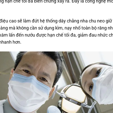
hạn chế tối đa biến chứng xảy ra. Đây là công nghệ mới
 điệu cao sẽ làm đứt hệ thống dây chằng nha chu neo giữ r
dàng mà không cần sử dụng kìm, nạy nhổ toàn bộ răng như
 xâm lấn đến nướu được hạn chế tối đa, giảm đau nhức c
 nhanh hơn.