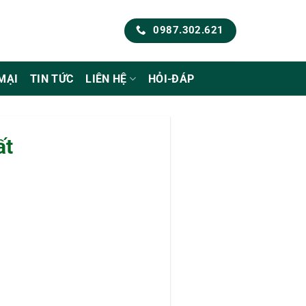
0987.302.621
MẠI
TIN TỨC
LIÊN HỆ
HỎI-ĐÁP
ất