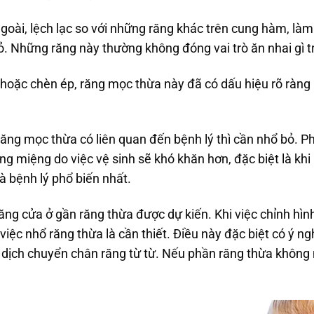
ngoài, lệch lạc so với những răng khác trên cung hàm, l
. Những răng này thường không đóng vai trò ăn nhai gì 
oặc chèn ép, răng mọc thừa này đã có dấu hiệu rõ ràng
ăng mọc thừa có liên quan đến bệnh lý thì cần nhổ bỏ. Phầ
ng miệng do việc vệ sinh sẽ khó khăn hơn, đặc biệt là khi
à bệnh lý phổ biến nhất.
ăng cửa ở gần răng thừa được dự kiến. Khi việc chỉnh hì
việc nhổ răng thừa là cần thiết. Điều này đặc biệt có ý ng
 dịch chuyển chân răng từ từ. Nếu phần răng thừa không 