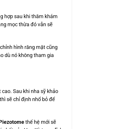
ờng hợp sau khi thăm khám
ăng mọc thừa đó vẫn sẽ
 chỉnh hình răng mặt cũng
ho dù nó không tham gia
t cao. Sau khi nha sỹ khảo
hì sẽ chỉ định nhổ bỏ để
 Piezotome
thế hệ mới sẽ