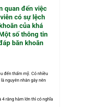
n quan đến việc
viễn có sự lệch
 khoăn của khá
ột số thông tin
 đáp băn khoăn
ều đến thẩm mỹ. Có nhiều
và là nguyên nhân gây nên
à 4 răng hàm lớn thì có nghĩa