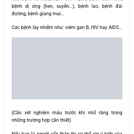
bệnh dị ứng (hen, suyễn…), bệnh lao, bệnh đái
đường, bệnh giang mai…
Các bệnh lây nhiễm như: viêm gan B, HIV hay AIDS…
(Cần xét nghiệm máu trước khi nhổ răng trong
những trường hợp cần thiết)
Nếu bạn là người cẩn thận thì có thể xin ý kiến của