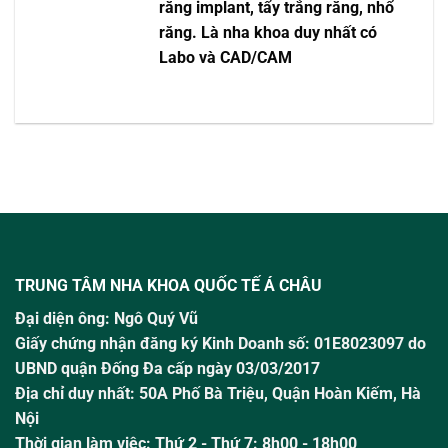
răng implant, tẩy trắng răng, nhổ
răng. Là nha khoa duy nhất có
Labo và CAD/CAM
TRUNG TÂM NHA KHOA QUỐC TẾ Á CHÂU
Đại diện ông:
Ngô Quý Vũ
Giấy chứng nhận đăng ký Kinh Doanh số: 01E8023097 do
UBND quận Đống Đa cấp ngày 03/03/2017
Địa chỉ duy nhất: 50A Phố Bà Triệu,
Quận Hoàn Kiếm, Hà
Nội
Thời gian làm việc:
Thứ 2 - Thứ 7: 8h00 - 18h00