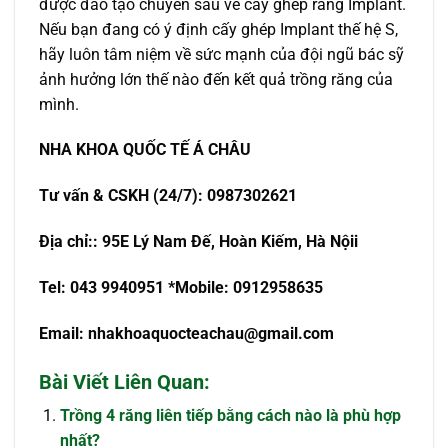
được đào tạo chuyên sâu về cấy ghép răng Implant.
Nếu bạn đang có ý định cấy ghép Implant thế hệ S,
hãy luôn tâm niệm về sức mạnh của đội ngũ bác sỹ
ảnh hưởng lớn thế nào đến kết quả trồng răng của
mình.
NHA KHOA QU
Ố
C T
Ế
Á CHÂU
T
ư
v
ấ
n & CSKH (24/7): 0987302621
Đ
ị
a ch
ỉ
:
: 95E Lý Nam Đế, Hoàn Kiếm, Hà Nội
i
Tel: 043 9940951
*Mobile: 0912958635
Email:
nhakhoaquocteachau@gmail.com
Bài Viết Liên Quan:
Trồng 4 răng liên tiếp bằng cách nào là phù hợp
nhất?