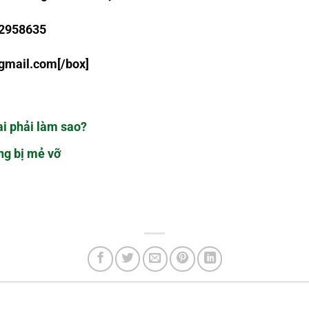
12958635
gmail.com
[/box]
ai phải làm sao?
ng bị mẻ vỡ