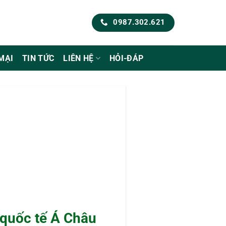
0987.302.621
MẠI
TIN TỨC
LIÊN HỆ
HỎI-ĐÁP
 quốc tế Á Châu