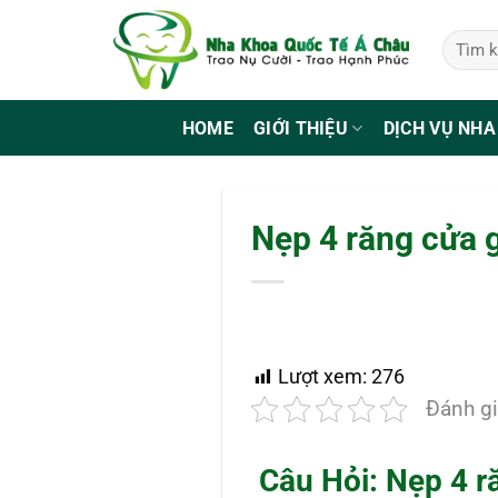
Bỏ
qua
nội
dung
HOME
GIỚI THIỆU
DỊCH VỤ NHA
Nẹp 4 răng cửa g
Lượt xem:
276
Đánh gi
Câu Hỏi: Nẹp 4 r