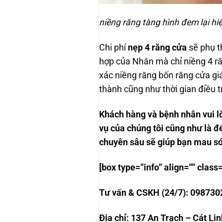
niềng răng tàng hình đem lại hi
Chi phí
nẹp 4 răng cửa
sẽ phụ t
hợp của Nhân mà chỉ niềng 4 răn
xác niềng răng bốn răng cửa giá
thành cũng như thời gian điều t
Khách hàng và bệnh nhân vui lò
vụ của chúng tôi cũng như là đ
chuyên sâu sẽ giúp bạn mau s
[box type=”info” align=”” cla
T
ư
v
ấ
n & CSKH (24/7): 09873
Đ
ị
a ch
ỉ
: 137 An Trạch – Cát Li