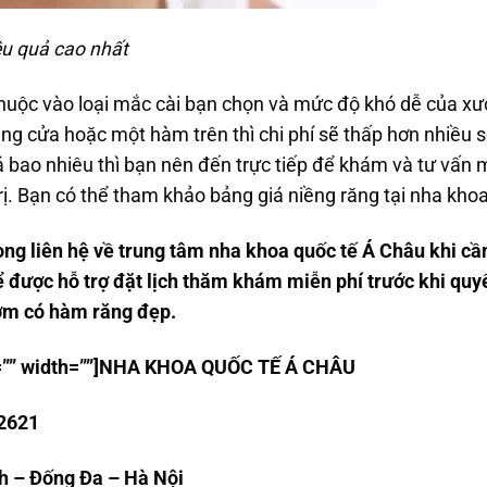
ệu quả cao nhất
huộc vào loại mắc cài bạn chọn và mức độ khó dễ của x
g cửa hoặc một hàm trên thì chi phí sẽ thấp hơn nhiều so 
 bao nhiêu thì bạn nên đến trực tiếp để khám và tư vấn m
rị. Bạn có thể tham khảo bảng giá niềng răng tại nha kho
ng liên hệ về trung tâm nha khoa quốc tế Á Châu khi cần
ể được hỗ trợ đặt lịch thăm khám miễn phí trước khi quyế
ớm có hàm răng đẹp.
ss=”” width=””]NHA KHOA QU
Ố
C T
Ế
Á CHÂU
02621
nh – Đống Đa – Hà Nội