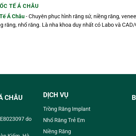
ỐC TẾ Á CHÂU
Tế Á Châu
- Chuyên phục hình răng sứ, niềng răng, venee
ắng răng, nhổ răng. Là nha khoa duy nhất có Labo và CA
DỊCH VỤ
Á CHÂU
B
Trồng Răng Implant
01E8023097 do
Nhổ Răng Trẻ Em
Niềng Răng