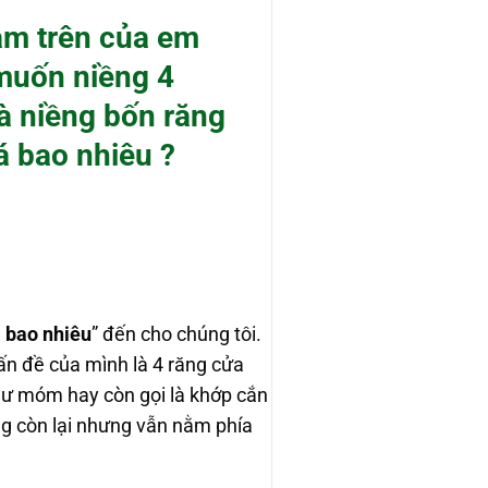
àm trên của em
 muốn niềng 4
là niềng bốn răng
á bao nhiêu ?
á bao nhiêu
” đến cho chúng tôi.
vấn đề của mình là 4 răng cửa
như móm hay còn gọi là khớp cắn
ng còn lại nhưng vẫn nằm phía