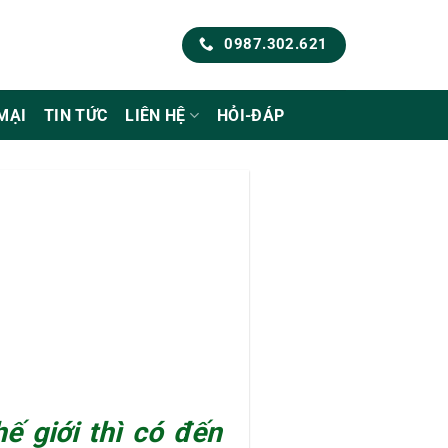
0987.302.621
MẠI
TIN TỨC
LIÊN HỆ
HỎI-ĐÁP
hế giới thì có đến