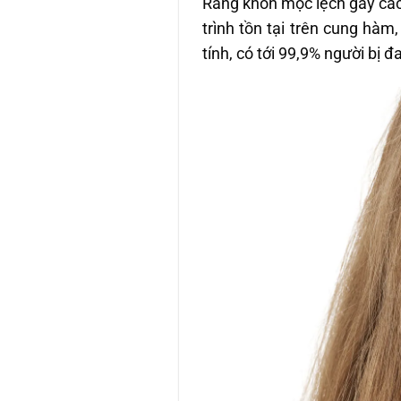
Răng khôn mọc lệch gây các
trình tồn tại trên cung hà
tính, có tới 99,9% người bị 