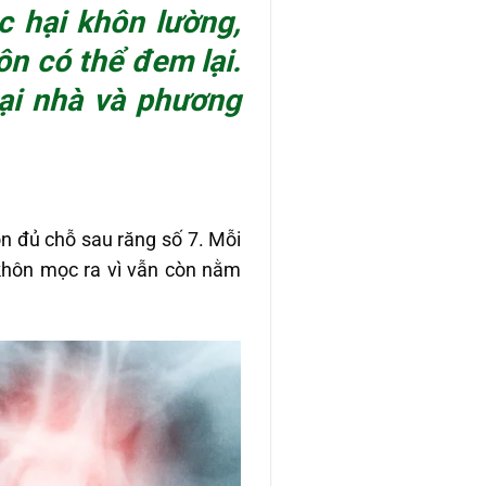
c hại khôn lường,
n có thể đem lại.
ại nhà và phương
òn đủ chỗ sau răng số 7. Mỗi
khôn mọc ra vì vẫn còn nằm