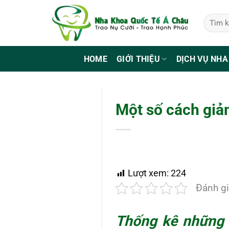
Bỏ
qua
nội
dung
HOME
GIỚI THIỆU
DỊCH VỤ NHA
Một số cách giả
Lượt xem:
224
Đánh gi
Thống kê những