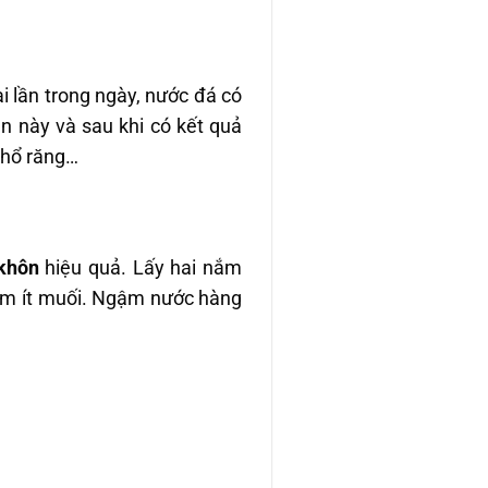
i lần trong ngày, nước đá có
n này và sau khi có kết quả
 nhổ răng…
khôn
hiệu quả. Lấy hai nắm
thêm ít muối. Ngậm nước hàng