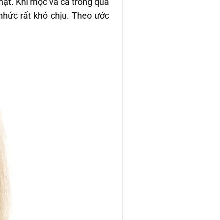
ặt. Khi mọc và cả trong quá
nhức rất khó chịu. Theo ước