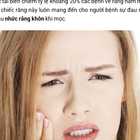
 tai biến chiếm tỷ lệ khoảng 20% các bệnh về răng hàm m
m, chiếc răng này luôn mang đến cho người bệnh sự đau 
đau
nhức răng khôn
khi mọc.