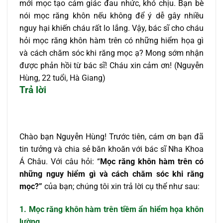
mới mọc tạo cảm giác đau nhức, khó chịu. Bạn bè
nói mọc răng khôn nếu không để ý dễ gây nhiều
nguy hại khiến cháu rất lo lắng. Vậy, bác sĩ cho cháu
hỏi mọc răng khôn hàm trên có những hiểm họa gì
và cách chăm sóc khi răng mọc ạ? Mong sớm nhận
được phản hồi từ bác sĩ! Cháu xin cảm ơn!
(Nguyễn
Hùng, 22 tuổi, Hà Giang)
Trả lời
Chào bạn Nguyễn Hùng! Trước tiên, cám ơn bạn đã
tin tưởng và chia sẻ băn khoăn với bác sĩ Nha Khoa
Á Châu. Với câu hỏi: “
M
ọc răng khôn hàm trên có
những nguy hiểm gì và cách chăm sóc khi răng
mọc?”
của bạn; chúng tôi xin trả lời cụ thể như sau:
1.
Mọc răng khôn hàm trên
tiềm ẩn hiểm họa khôn
lường