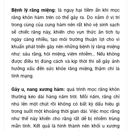
Bệnh lý răng miệng:
là nguy hại tiềm ẩn khi mọc
răng khôn hàm trên có thể gây ra. Do nằm ở vị trí
trong cùng của cung hàm nên rất khó vệ sinh sạch
sẽ chiếc răng này, khiến cho vụn thức ăn tích tụ
ngày càng nhiều, tạo môi trường thuận lợi cho vi
khuẩn phát triển gây nên những bệnh lý răng miệng
như: sâu răng, hôi miệng, viêm nhiễm… Nếu không
được điều trị đúng cách và kịp thời thì sẽ gây ảnh
hưởng xấu đến sức khỏe răng miệng, thậm chí là
tính mạng.
Gây u, nang xương hàm:
quá trình mọc răng khôn
thường kéo dài hàng năm trời. Mỗi năm, răng chỉ
nhú lên một chút rồi không có bất kỳ dấu hiệu gì
trong suốt một khoảng thời gian dài. Việc mọc răng
như thế này khiến cho răng rất dễ bị nhiễm trùng
mãn tính. Kết quả là hình thành nên khối u xương