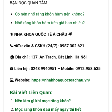
BẠN ĐỌC QUAN TÂM
Có nên nhổ răng khôn hàm trên không?
Nhổ răng khôn hàm trên giá bao nhiêu?
⚜
️
NHA KHOA QUỐ
C TẾ
Á CHÂU
🌟
📞
📲
T
ư
v
ấ
n & CSKH (24/7): 0987 302 621
🏠
Địa chỉ : 137, An Trạch, Cát Linh, Hà Nội
☎️
Liên hệ : 0243 9940951 – Mobile: 0912.958.635
💻
Website:
https://nhakhoaquocteachau.vn/
Bài Viết Liên Quan:
Nên làm gì khi mọc răng khôn?
Mọc răng khôn đau mấy ngày thì hết