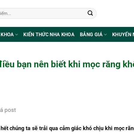
 KHOA
KIẾN THỨC NHA KHOA
BẢNG GIÁ
KHUYẾN 
iều bạn nên biết khi mọc răng k
á post
 hết chúng ta sẽ trải qua cảm giác khó chịu khi mọc ră