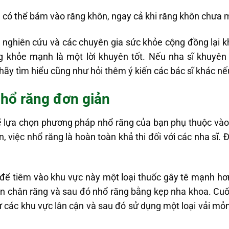
 có thể bám vào răng khôn, ngay cả khi răng khôn chưa 
à nghiên cứu và các chuyên gia sức khỏe cộng đồng lại k
g khỏe mạnh là một lời khuyên tốt. Nếu nha sĩ khuyên
hãy tìm hiểu cũng như hỏi thêm ý kiến các bác sĩ khác n
hổ răng đơn giản
sẽ lựa chọn phương pháp nhổ răng của bạn phụ thuộc và
việc nhổ răng là hoàn toàn khả thi đối với các nha sĩ. Đ
để tiêm vào khu vực này một loại thuốc gây tê mạnh hơn
n chân răng và sau đó nhổ răng bằng kẹp nha khoa. Cuối 
 các khu vực lân cận và sau đó sử dụng một loại vải m