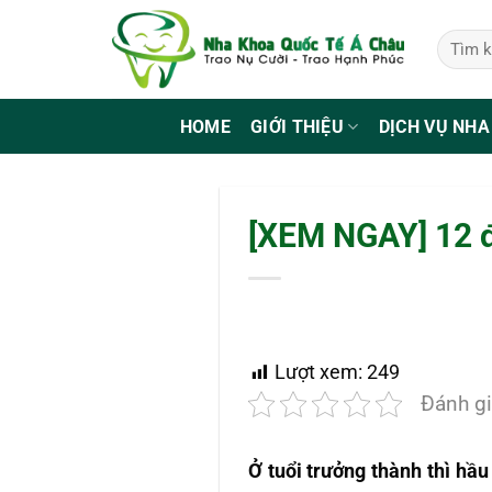
Bỏ
qua
nội
dung
HOME
GIỚI THIỆU
DỊCH VỤ NHA
[XEM NGAY] 12 đ
Lượt xem:
249
Đánh gi
Ở tuổi trưởng thành thì hầu