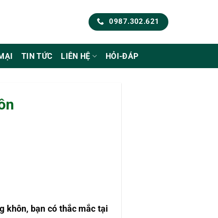
0987.302.621
MẠI
TIN TỨC
LIÊN HỆ
HỎI-ĐÁP
hôn
ng khôn, bạn có thắc mắc tại