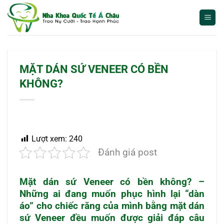
Bỏ
qua
nội
dung
MẶT DÁN SỨ VENEER CÓ BỀN
KHÔNG?
Lượt xem:
240
Đánh giá post
Mặt dán sứ Veneer có bền không? –
Những ai đang muốn phục hình lại “dàn
áo” cho chiếc răng của mình bằng mặt dán
sứ Veneer đều muốn được giải đáp câu