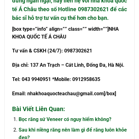
đừng ngần ngại, hãy liên hệ với nha khoa quốc
tế Á Châu theo số Hotline 0987302621 để các
bác sĩ hỗ trợ tư vấn cụ thể hơn cho bạn.
[box type=”info” align=”” class=”” width=””]NHA
KHOA QU
Ố
C T
Ế
Á CHÂU
T
ư
v
ấ
n & CSKH (24/7): 0987302621
Đ
ị
a ch
ỉ
: 137 An Tr
ạch – Cát Linh, Đống Đa, Hà Nội.
Tel: 043 9940951 *Mobile: 0912958635
Email:
nhakhoaquocteachau@gmail.com
[/box]
Bài Viết Liên Quan:
Bọc răng sứ Veneer có nguy hiểm không?
Sau khi niềng răng nên làm gì để răng luôn khỏe
đẹp?