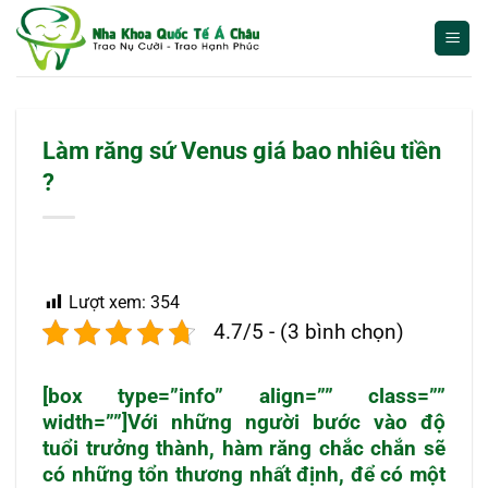
Bỏ
qua
nội
dung
Làm răng sứ Venus giá bao nhiêu tiền
?
Lượt xem:
354
4.7/5 - (3 bình chọn)
[box type=”info” align=”” class=””
width=””]Với những người bước vào độ
tuổi trưởng thành,
hàm răng
chắc chắn sẽ
có những tổn thương nhất định, để có một