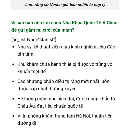
Làm răng sứ Venus giá bao nhiêu là hợp lý
Vì sao bạ
n nên lự
a chọ
n Nha Khoa Quố
c Tế
Á Châu
để
gử
i gắ
m nụ
cườ
i củ
a mình?
[tie_list type=”starlist”]
Nha sỹ, kỹ thuật viên giàu kinh nghiệm, chu đáo
tận tâm
Khu khám chữa bệnh thiết bị được vô trùng vô
khuẩn triệt để
Các phương pháp điều trị răng mới nhất luôn
được cập nhật thường xuyên
Hệ thống máy móc hiện đại, được nhập khẩu từ
Châu Âu, đạt tiêu chuẩn quốc tế
Vị trí phòng khám trung tâm Hà Nội, thuận tiện
đường đi