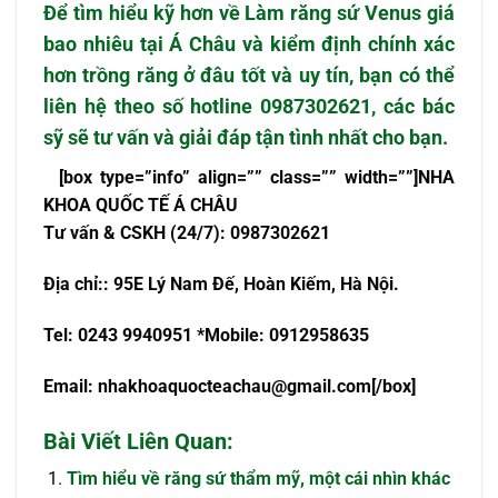
Để tìm hiểu kỹ hơn về
Làm răng sứ Venus giá
bao nhiêu
tại Á Châu và kiểm định chính xác
hơn
trồng răng ở đâu tốt
và uy tín
, bạn có thể
liên hệ theo số hotline
0987302621
, các bác
sỹ sẽ tư vấn và giải đáp tận tình nhất cho bạn.
[box type=”info” align=”” class=”” width=””]NHA
KHOA QU
Ố
C T
Ế
Á CHÂU
T
ư
v
ấ
n & CSKH (24/7): 0987302621
Đ
ị
a ch
ỉ
:
: 95E Lý Nam Đế, Hoàn Kiếm, Hà Nội.
Tel: 0243 9940951 *Mobile: 0912958635
Email:
nhakhoaquocteachau@gmail.com
[/box]
Bài Viết Liên Quan:
Tìm hiểu về răng sứ thẩm mỹ, một cái nhìn khác