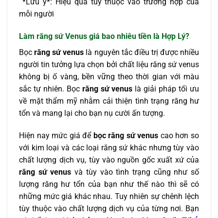
*Lưu ý*: Hiệu quả tùy thuộc vào trường hợp của
mỗi người
Làm răng sứ Venus
giá bao nhiêu tiền là Hợp Lý?
Bọc
răng sứ venus
là nguyên tắc điều trị được nhiều
người tin tưởng lựa chọn bởi chất liệu răng sứ venus
không bị ố vàng, bền vững theo thời gian với màu
sắc tự nhiên. Bọc
răng sứ venus
là giải pháp tối ưu
về mặt thẩm mỹ nhằm cải thiện tình trạng răng hư
tổn và mang lại cho bạn nụ cười ấn tượng.
Hiện nay mức giá để
bọc răng sứ venus
cao hơn so
với kim loại và các loại răng sứ khác nhưng tùy vào
chất lượng dịch vụ, tùy vào nguồn gốc xuất xứ của
răng sứ venus
và tùy vào tình trạng cũng như số
lượng răng hư tổn của bạn như thế nào thì sẽ có
những mức giá khác nhau. Tuy nhiên sự chênh lệch
tùy thuộc vào chất lượng dịch vụ của từng nơi. Bạn