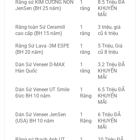
Răng sứ KIM CƯƠNG NON
1
8.5 Triệu ĐÃ
JenSen (BH 25 năm)
răng
KHUYẾN
MÃI
Răng toàn Sứ Ceramill
1
3 triệu, giá
cao cấp (BH 15 năm)
răng
cũ 6 triệu
Răng Sứ Lava -3M ESPE
1
5 Triệu, Giá
(BH 20 năm)
răng
cũ 8 triệu
Dán Sứ Veneer D-MAX
1
3.2 Triệu ĐÃ
Hàn Quốc
răng
KHUYẾN
MÃI
Dán Sứ Veneer UT Smile
1
6.5 Triệu ĐÃ
Đức BH 10 năm
Răng
KHUYẾN
MÃI
Dán Sứ Veneer JenSen
1
6 Triệu ĐÃ
(USA) BH 10 năm
Răng
KHUYẾN
MÃI
Răng sứ thạch Anh UT
1
10 Triệu ĐÃ