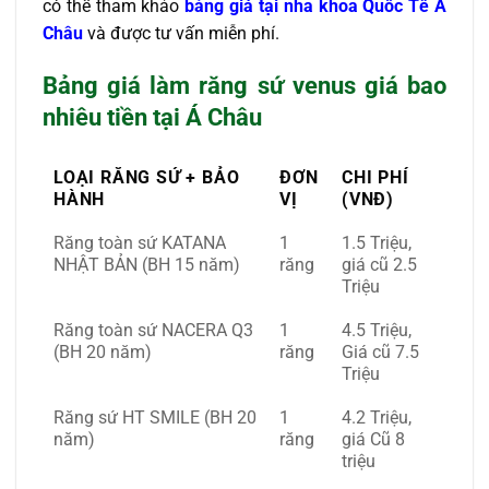
có thể tham khảo
bảng giá tại nha khoa Quốc Tế Á
Châu
và được tư vấn miễn phí.
Bảng giá làm răng sứ venus giá bao
nhiêu tiền tại Á Châu
LOẠI RĂNG SỨ + BẢO
ĐƠN
CHI PHÍ
HÀNH
VỊ
(VNĐ)
Răng toàn sứ KATANA
1
1.5 Triệu,
NHẬT BẢN (BH 15 năm)
răng
giá cũ 2.5
Triệu
Răng toàn sứ NACERA Q3
1
4.5 Triệu,
(BH 20 năm)
răng
Giá cũ 7.5
Triệu
Răng sứ HT SMILE (BH 20
1
4.2 Triệu,
năm)
răng
giá Cũ 8
triệu