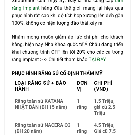
Straumann của Thụy Sỹ. Đây là nhà cung cấp
làm
răng implant
hàng đầu thế giới, mang lại hiệu quả
phục hình rất cao khi độ tích hợp xương lên đến gần
100%, không có hiện tượng đào thải xảy ra.
Nhằm mong muốn giảm áp lực chi phí cho khách
hàng, hiện nay Nha Khoa quốc tế Á Châu đang triển
khai chương trình OFF lên tới 20% cho các ca trồng
răng implant >>> Chi tiết tham khảo
TẠI ĐÂY
PHỤC HÌNH RĂNG SỨ CỐ ĐỊNH THẨM MỸ
LOẠI RĂNG SỨ + BẢO
ĐƠN
CHI PHÍ
HÀNH
VỊ
(VNĐ)
Răng toàn sứ KATANA
1
1.5 Triệu,
NHẬT BẢN (BH 15 năm)
răng
giá cũ 2.5
Triệu
Răng toàn sứ NACERA Q3
1
4.5 Triệu,
(BH 20 năm)
răng
Giá cũ 7.5