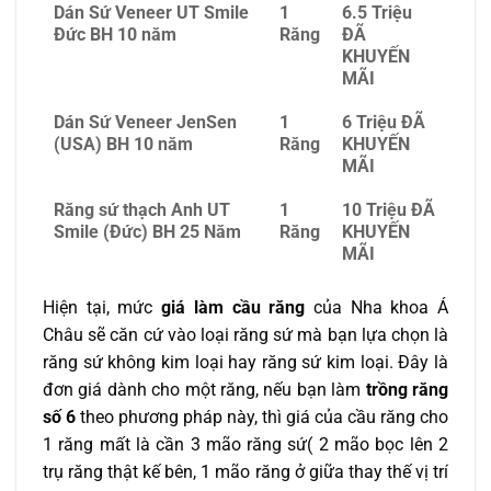
Dán Sứ Veneer UT Smile
1
6.5 Triệu
Đức BH 10 năm
Răng
ĐÃ
KHUYẾN
MÃI
Dán Sứ Veneer JenSen
1
6 Triệu ĐÃ
(USA) BH 10 năm
Răng
KHUYẾN
MÃI
Răng sứ thạch Anh UT
1
10 Triệu ĐÃ
Smile (Đức) BH 25 Năm
Răng
KHUYẾN
MÃI
Hiện tại, mức
giá làm cầu răng
của Nha khoa Á
Châu sẽ căn cứ vào loại răng sứ mà bạn lựa chọn là
răng sứ không kim loại hay răng sứ kim loại. Đây là
đơn giá dành cho một răng, nếu bạn làm
trồng răng
số 6
theo phương pháp này, thì giá của cầu răng cho
1 răng mất là cần 3 mão răng sứ( 2 mão bọc lên 2
trụ răng thật kế bên, 1 mão răng ở giữa thay thế vị trí