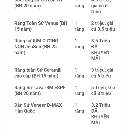
(BH 20 năm)
răng
giá cũ 6
triệu
Răng Toàn Sứ Venus (BH
1
2 triệu, giá
15 năm)
răng
cũ 3.5 triệu
Răng sứ KIM CƯƠNG
1
8.5 Triệu
NON JenSen (BH 25
răng
ĐÃ
năm)
KHUYẾN
MÃI
Răng toàn Sứ Ceramill
1
3 triệu, giá
cao cấp (BH 15 năm)
răng
cũ 6 triệu
Răng Sứ Lava -3M ESPE
1
5 Triệu, Giá
(BH 20 năm)
răng
cũ 8 triệu
Dán Sứ Veneer D-MAX
1
3.2 Triệu
Hàn Quốc
răng
ĐÃ
KHUYẾN
MÃI