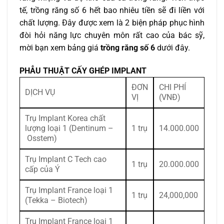
tế, trồng răng số 6 hết bao nhiêu tiền sẽ đi liền với
chất lượng. Đây được xem là 2 biện pháp phục hình
đòi hỏi năng lực chuyên môn rất cao của bác sỹ,
mời bạn xem bảng giá
trồng răng số 6
dưới đây.
PHẪU THUẬT CẤY GHÉP IMPLANT
ĐƠN
CHI PHÍ
DỊCH VỤ
VỊ
(VNĐ)
Trụ Implant Korea chất
lượng loại 1 (Dentinum –
1 trụ
14.000.000
Osstem)
Trụ Implant C Tech cao
1 trụ
20.000.000
cấp của Ý
Trụ Implant France loại 1
1 trụ
24,000,000
(Tekka – Biotech)
Trụ Implant France loại 1