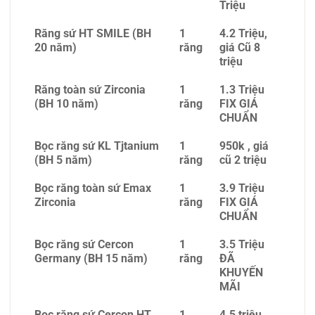
Triệu
Răng sứ HT SMILE (BH
1
4.2 Triệu,
20 năm)
răng
giá Cũ 8
triệu
Răng toàn sứ Zirconia
1
1.3 Triệu
(BH 10 năm)
răng
FIX GIÁ
CHUẨN
Bọc răng sứ KL Tjtanium
1
950k , giá
(BH 5 năm)
răng
cũ 2 triệu
Bọc răng toàn sứ Emax
1
3.9 Triệu
Zirconia
răng
FIX GIÁ
CHUẨN
Bọc răng sứ Cercon
1
3.5 Triệu
Germany (BH 15 năm)
răng
ĐÃ
KHUYẾN
MÃI
Bọc răng sứ Cercon HT
1
4.5 triệu ,