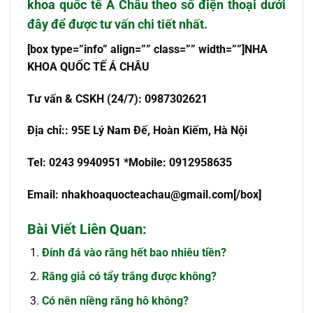
khoa quốc tế Á Châu theo số điện thoại dưới
đây để được tư vấn chi tiết nhất.
[box type=”info” align=”” class=”” width=””]NHA
KHOA QU
Ố
C T
Ế
Á CHÂU
T
ư
v
ấ
n & CSKH (24/7): 0987302621
Đ
ị
a ch
ỉ
:
: 95E Lý Nam Đế, Hoàn Kiếm, Hà Nội
Tel: 0243 9940951 *Mobile: 0912958635
Email:
nhakhoaquocteachau@gmail.com
[/box]
Bài Viết Liên Quan:
Đính đá vào răng hết bao nhiêu tiền?
Răng giả có tẩy trắng được không?
Có nên niềng răng hô không?