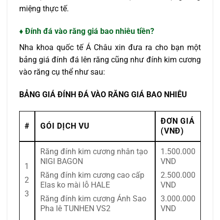
miệng thực tế.
♦ Đính đá vào răng giá bao nhiêu tiền?
Nha khoa quốc tế Á Châu xin đưa ra cho bạn một
bảng giá đính đá lên răng cũng như đính kim cương
vào răng cụ thể như sau:
BẢNG GIÁ ĐÍNH ĐÁ VÀO RĂNG GIÁ BAO NHIÊU
ĐƠN GIÁ
#
GÓI DỊCH VU
(VNĐ)
Răng đính kim cương nhân tạo
1.500.000
NIGI BAGON
VND
1
Răng đính kim cương cao cấp
2.500.000
2
Elas ko mài lỗ HALE
VND
3
Răng đính kim cương Ánh Sao
3.000.000
Pha lê TUNHEN VS2
VND