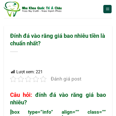
Bỏ
qua
nội
dung
Đính đá vào răng giá bao nhiêu tiền là
chuẩn nhất?
Lượt xem:
221
Đánh giá post
Câu hỏi:
đính đá vào răng giá bao
nhiêu
?
[box type=”info” align=”” class=””