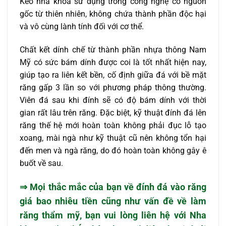
Keo nha khoa sử dụng trong công nghệ có nguồn
gốc từ thiên nhiên, không chứa thành phần độc hại
và vô cùng lành tính đối với cơ thể.
Chất kết dính chế từ thành phần nhựa thông Nam
Mỹ có sức bám dính được coi là tốt nhất hiện nay,
giúp tạo ra liên kết bền, cố định giữa đá với bề mặt
răng gấp 3 lần so với phương pháp thông thường.
Viên đá sau khi đính sẽ có độ bám dính với thời
gian rất lâu trên răng. Đặc biệt, kỹ thuật đính đá lên
răng thế hệ mới hoàn toàn không phải đục lỗ tạo
xoang, mài ngà như kỹ thuật cũ nên không tổn hại
đến men và ngà răng, do đó hoàn toàn không gây ê
buốt về sau.
⇒ Mọi thắc mắc của bạn về đính đá vào răng
giá bao nhiêu tiền cũng như vấn đề về
làm
răng thẩm mỹ
, bạn vui lòng liên hệ với Nha