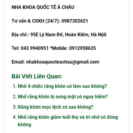
NHA KHOA QU
Ố
C T
Ế
Á CHÂU
T
ư
v
ấ
n & CSKH (24/7): 0987302621
Đ
ị
a ch
ỉ
:
: 95E Lý Nam Đế, Hoàn Kiếm, Hà Nội
i
Tel: 043 9940951
*Mobile: 0912958635
Email:
nhakhoaquocteachau@gmail.com
Bài Viết Liên Quan:
Nhổ 4 chiếc răng khôn có làm sao không?
Nhổ răng khôn bị sưng mặt có nguy hiểm?
Răng khôn mọc lệch có sao không?
Nhổ răng khôn giảm tuổi thọ và trí nhớ có đúng
không