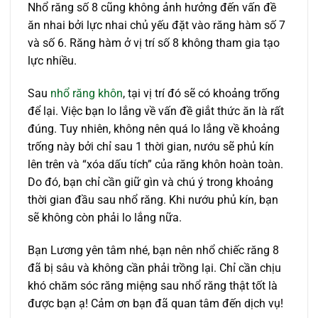
Nhổ răng số 8 cũng không ảnh hưởng đến vấn đề
ăn nhai bởi lực nhai chủ yếu đặt vào răng hàm số 7
và số 6. Răng hàm ở vị trí số 8 không tham gia tạo
lực nhiều.
Sau
nhổ răng khôn
, tại vị trí đó sẽ có khoảng trống
để lại. Việc bạn lo lắng về vấn đề giắt thức ăn là rất
đúng. Tuy nhiên, không nên quá lo lắng về khoảng
trống này bởi chỉ sau 1 thời gian, nướu sẽ phủ kín
lên trên và “xóa dấu tích” của răng khôn hoàn toàn.
Do đó, bạn chỉ cần giữ gìn và chú ý trong khoảng
thời gian đầu sau nhổ răng. Khi nướu phủ kín, bạn
sẽ không còn phải lo lắng nữa.
Bạn Lương yên tâm nhé, bạn nên nhổ chiếc răng 8
đã bị sâu và không cần phải trồng lại. Chỉ cần chịu
khó chăm sóc răng miệng sau nhổ răng thật tốt là
được bạn ạ! Cảm ơn bạn đã quan tâm đến dịch vụ!