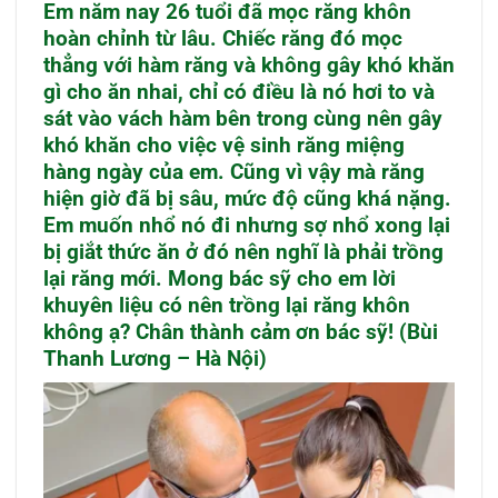
Em năm nay 26 tuổi đã mọc răng khôn
hoàn chỉnh từ lâu. Chiếc răng đó mọc
thẳng với hàm răng và không gây khó khăn
gì cho ăn nhai, chỉ có điều là nó hơi to và
sát vào vách hàm bên trong cùng nên gây
khó khăn cho việc vệ sinh răng miệng
hàng ngày của em. Cũng vì vậy mà răng
hiện giờ đã bị sâu, mức độ cũng khá nặng.
Em muốn nhổ nó đi nhưng sợ nhổ xong lại
bị giắt thức ăn ở đó nên nghĩ là phải trồng
lại răng mới. Mong bác sỹ cho em lời
khuyên liệu có nên trồng lại răng khôn
không ạ? Chân thành cảm ơn bác sỹ! (Bùi
Thanh Lương – Hà Nội)