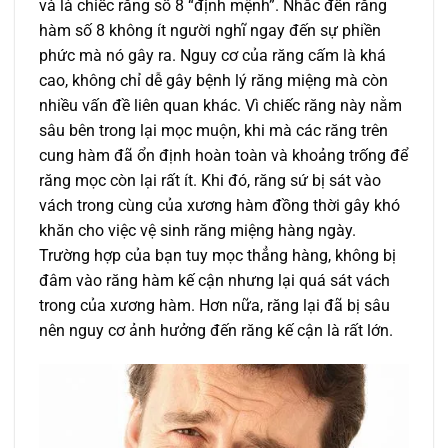
và là chiếc răng số 8 “định mệnh”. Nhắc đến răng
hàm số 8 không ít người nghĩ ngay đến sự phiền
phức mà nó gây ra. Nguy cơ của răng cấm là khá
cao, không chỉ dễ gây bệnh lý răng miệng mà còn
nhiều vấn đề liên quan khác. Vì chiếc răng này nằm
sâu bên trong lại mọc muộn, khi mà các răng trên
cung hàm đã ổn định hoàn toàn và khoảng trống để
răng mọc còn lại rất ít. Khi đó, răng sứ bị sát vào
vách trong cùng của xương hàm đồng thời gây khó
khăn cho việc vệ sinh răng miệng hàng ngày.
Trường hợp của bạn tuy mọc thẳng hàng, không bị
đâm vào răng hàm kế cận nhưng lại quá sát vách
trong của xương hàm. Hơn nữa, răng lại đã bị sâu
nên nguy cơ ảnh hưởng đến răng kế cận là rất lớn.