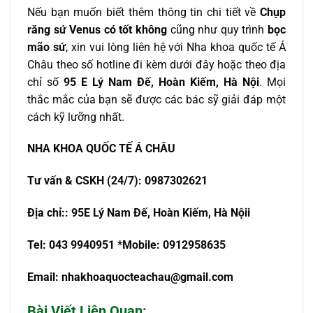
Nếu bạn muốn biết thêm thông tin chi tiết về
Chụp
răng sứ Venus có tốt không
cũng như quy trình
bọc
mão sứ
, xin vui lòng liên hệ với Nha khoa quốc tế Á
Châu theo số hotline đi kèm dưới đây hoặc theo địa
chỉ số
95 E Lý Nam Đế, Hoàn Kiếm, Hà Nội
. Mọi
thắc mắc của bạn sẽ được các bác sỹ giải đáp một
cách kỹ lưỡng nhất.
NHA KHOA QU
Ố
C T
Ế
Á CHÂU
T
ư
v
ấ
n & CSKH (24/7): 0987302621
Đ
ị
a ch
ỉ
:
: 95E Lý Nam Đế, Hoàn Kiếm, Hà Nội
i
Tel: 043 9940951
*Mobile: 0912958635
Email:
nhakhoaquocteachau@gmail.com
Bài Viết Liên Quan: