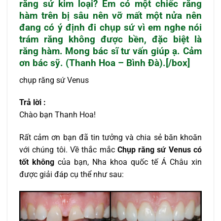
răng sứ kim loại? Em có một chiếc răng
hàm trên bị sâu nên vỡ mất một nửa nên
đang có ý định đi chụp sứ vì em nghe nói
trám răng không được bền, đặc biệt là
răng hàm. Mong bác sĩ tư vấn giúp ạ. Cảm
ơn bác sỹ. (Thanh Hoa – Bình Đà).[/box]
chụp răng sứ Venus
Trả lời :
Chào bạn Thanh Hoa!
Rất cảm ơn bạn đã tin tưởng và chia sẻ băn khoăn
với chúng tôi. Về thắc mắc
Chụp răng sứ Venus có
tốt không
của bạn, Nha khoa quốc tế Á Châu xin
được giải đáp cụ thể như sau: