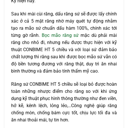
Kỳ hiện nay.
Sau khi mài cùi răng, dấu răng sứ sẽ được lấy chính
xác ở cả 5 mặt răng nhờ máy quét tự động nhằm
tạo ra mão sứ chuẩn dấu hàm 100%, chính xác tới
từng gờ rãnh.
Bọc mão răng sứ
mặc dù phải mài
răng cho nhỏ đi, nhưng nếu được thực hiện với kỹ
thuật CONBIME HT 5 chiều và với loại sứ đảm bảo
chất lượng thì răng sau khi được bọc mão sứ vẫn có
độ bền tương đương với răng thật, duy trì ăn nhai
bình thường và đảm bảo tính thẩm mỹ cao.
Răng sứ CONBIME HT 5 chiều sẽ loại bỏ được hoàn
toàn những nhược điểm cho răng so với khi ứng
dụng kỹ thuật phục hình thông thường như đen viền,
hở kẽ, kênh lệch, lỏng lẻo,…Công nghệ giúp răng
chống mòn, chống bám cực tốt, chịu lực tối đa và
ăn nhai thoải mái, tự tin hơn.