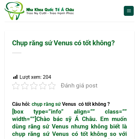
Bỏ
qua
nội
dung
Chụp răng sứ Venus có tốt không?
Lượt xem:
204
Đánh giá post
Câu hỏi:
chụp răng sứ
Venus có tốt không ?
[box type=”info” align=”” class=””
width=””]Chào bác sỹ Á Châu. Em muốn
dùng răng sứ Venus nhưng không biết là
chụp răng sứ Venus có tốt không so với