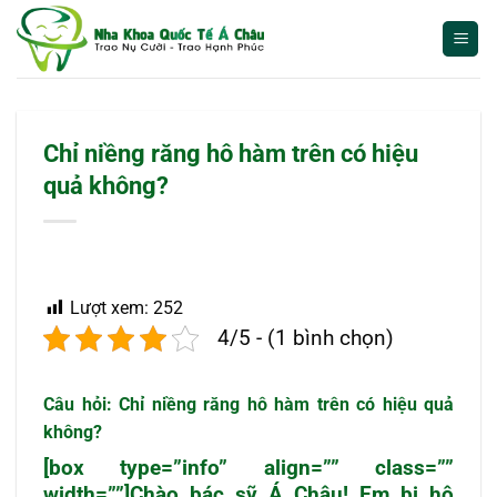
Bỏ
qua
nội
dung
Chỉ niềng răng hô hàm trên có hiệu
quả không?
Lượt xem:
252
4/5 - (1 bình chọn)
Câu hỏi: Chỉ
niềng răng hô
hàm trên có hiệu quả
không?
[box type=”info” align=”” class=””
width=””]Chào bác sỹ Á Châu! Em bị hô