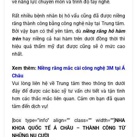
về năng lực chuyên môn và trình độ tay nghề.
Rất nhiều bệnh nhân bị hô vẩu cũng đã được niềng
răng thành công bằng công nghệ này tại Trung tâm.
Bởi vậy bạn có thể yên tâm, dù
niềng răng hô hàm
trên
hay niềng cả hai hàm trên dưới đồng thời thì
hiệu quả thẩm mỹ đạt được cũng sẽ ở mức cao
nhất.
Xem thêm:
Niềng răng mắc cài công nghệ 3M tại Á
Châu
Vui lòng liên hệ về Trung tâm theo thông tin dưới
đây để được các bác sỹ tư vấn chi tiết và tận tình
hơn các thắc mắc liên quan. Cảm ơn bạn đã quan
tâm đến dịch vụ!
[box type=”info” align=”” class=”” width=””]
NHA
KHOA QUỐ
C TẾ
Á CHÂU – THÀNH CÔNG TỪ
NHỮ
NG NỤ
CƯỜ
I