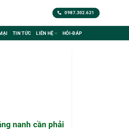
0987.302.621
MẠI
TIN TỨC
LIÊN HỆ
HỎI-ĐÁP
ăng nanh cần phải