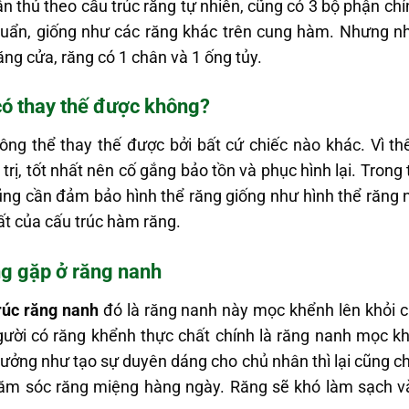
n thủ theo cấu trúc răng tự nhiên, cũng có 3 bộ phận ch
chuẩn, giống như các răng khác trên cung hàm. Nhưng 
ng cửa, răng có 1 chân và 1 ống tủy.
có thay thế được không?
ông thể thay thế được bởi bất cứ chiếc nào khác. Vì th
trị, tốt nhất nên cố gắng bảo tồn và phục hình lại. Trong
i cũng cần đảm bảo hình thể răng giống như hình thể răn
hất của cấu trúc hàm răng.
g gặp ở răng nanh
rúc răng nanh
đó là răng nanh này mọc khểnh lên khỏi c
gười có răng khểnh thực chất chính là răng nanh mọc k
ởng như tạo sự duyên dáng cho chủ nhân thì lại cũng chín
hăm sóc răng miệng hàng ngày. Răng sẽ khó làm sạch và 