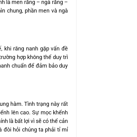
ính là men răng – ngà răng –
nhìn chung, phần men và ngà
ế, khi răng nanh gặp vấn đề
 trường hợp không thể duy trì
g nanh chuẩn để đảm bảo duy
ung hàm. Tình trạng này rất
hểnh lên cao. Sự mọc khểnh
h là bất lợi vì sẽ có thể cản
đòi hỏi chúng ta phải tỉ mỉ