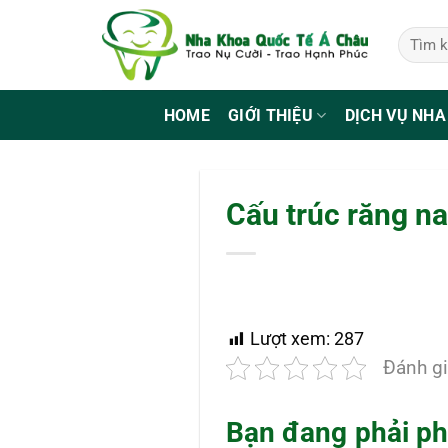
Bỏ
qua
nội
dung
HOME
GIỚI THIỆU
DỊCH VỤ NHA
Cấu trúc răng n
Lượt xem:
287
Đánh gi
Bạn đang phải ph