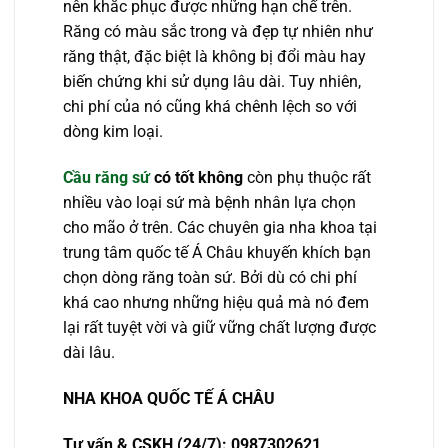
nên khắc phục được những hạn chế trên.
Răng có màu sắc trong và đẹp tự nhiên như
răng thật, đặc biệt là không bị đổi màu hay
biến chứng khi sử dụng lâu dài. Tuy nhiên,
chi phí của nó cũng khá chênh lệch so với
dòng kim loại.
Cầu răng sứ
có tốt không
còn phụ thuộc rất
nhiều vào loại sứ mà bệnh nhân lựa chọn
cho mão ở trên. Các chuyên gia nha khoa tại
trung tâm quốc tế Á Châu khuyến khích bạn
chọn dòng răng toàn sứ. Bởi dù có chi phí
khá cao nhưng những hiệu quả mà nó đem
lại rất tuyệt vời và giữ vững chất lượng được
dài lâu.
NHA KHOA QU
Ố
C T
Ế
Á CHÂU
T
ư
v
ấ
n & CSKH (24/7): 0987302621