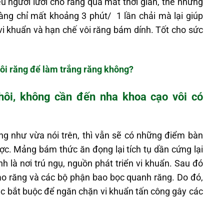
u người lười cho rằng quá mất thời gian, thế nhưng
àng chỉ mất khoảng 3 phút/ 1 lần chải mà lại giúp
vi khuẩn và hạn chế vôi răng bám dính. Tốt cho sức
ôi răng để làm trắng răng không?
hôi, không cần đến nha khoa cạo vôi có
g như vừa nói trên, thì vẫn sẽ có những điểm bàn
ợc. Mảng bám thức ăn đọng lại tích tụ dần cứng lại
nh là nơi trú ngụ, nguồn phát triển vi khuẩn. Sau đó
o răng và các bộ phận bao bọc quanh răng. Do đó,
việc bắt buộc để ngăn chặn vi khuẩn tấn công gây các