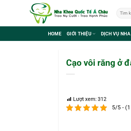
Bỏ
qua
nội
dung
HOME
GIỚI THIỆU
DỊCH VỤ NHA
Cạo vôi răng ở đ
Lượt xem:
312
5/5 - (