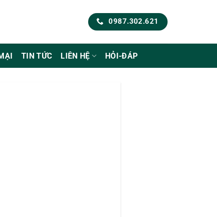
0987.302.621
MẠI
TIN TỨC
LIÊN HỆ
HỎI-ĐÁP