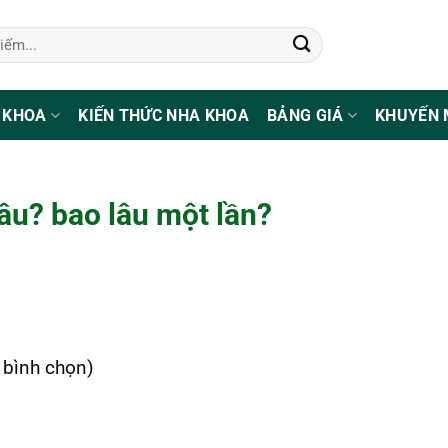
 KHOA
KIẾN THỨC NHA KHOA
BẢNG GIÁ
KHUYẾN 
âu? bao lâu một lần?
1 bình chọn)