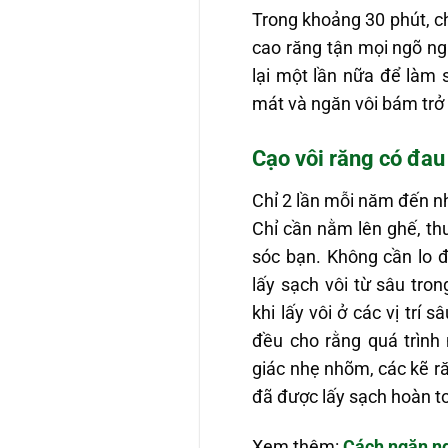
Trong khoảng 30 phút, ch
cao răng tận mọi ngõ n
lại một lần nữa để làm 
mát và ngăn vôi bám trở l
Cạo vôi răng có đa
Chỉ 2 lần mỗi năm đến nh
Chỉ cần nằm lên ghế, th
sóc bạn. Không cần lo đ
lấy sạch vôi từ sâu tro
khi lấy vôi ở các vị trí
đều cho rằng quá trình
giác nhẹ nhõm, các kẽ răn
đã được lấy sạch hoàn t
Xem thêm:
Cách ngăn ng