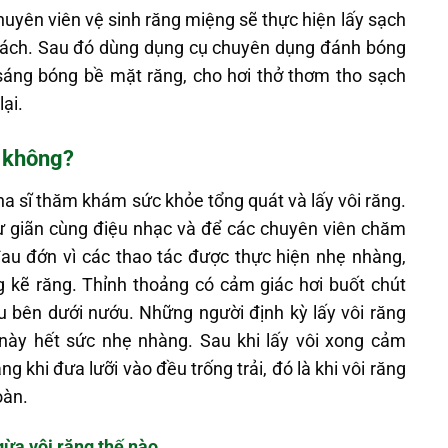
uyên viên vệ sinh răng miệng sẽ thực hiện lấy sạch
gách. Sau đó dùng dụng cụ chuyên dụng đánh bóng
sáng bóng bề mặt răng, cho hơi thở thơm tho sạch
ại.
u không?
a sĩ thăm khám sức khỏe tổng quát và lấy vôi răng.
ư giãn cùng điệu nhạc và để các chuyên viên chăm
au đớn vì các thao tác được thực hiện nhẹ nhàng,
ng kẽ răng. Thỉnh thoảng có cảm giác hơi buốt chút
 sâu bên dưới nướu. Những người định kỳ lấy vôi răng
 này hết sức nhẹ nhàng. Sau khi lấy vôi xong cảm
g khi đưa lưỡi vào đều trống trải, đó là khi vôi răng
oàn.
ừa vôi răng thế nào