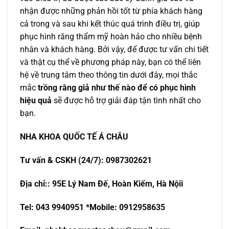
nhận được những phản hồi tốt từ phía khách hàng
cả trong và sau khi kết thúc quá trình điều trị, giúp
phục hình răng thẩm mỹ hoàn hảo cho nhiều bệnh
nhân và khách hàng. Bởi vậy, để được tư vấn chi tiết
và thật cụ thể về phương pháp này, bạn có thể liên
hệ về trung tâm theo thông tin dưới đây, mọi thắc
mắc
trồng răng giả như thế nào để có phục hình
hiệu quả
sẽ được hỗ trợ giải đáp tận tình nhất cho
bạn.
NHA KHOA QU
Ố
C T
Ế
Á CHÂU
T
ư
v
ấ
n & CSKH (24/7): 0987302621
Đ
ị
a ch
ỉ
:
: 95E Lý Nam Đế, Hoàn Kiếm, Hà Nội
i
Tel: 043 9940951
*Mobile: 0912958635