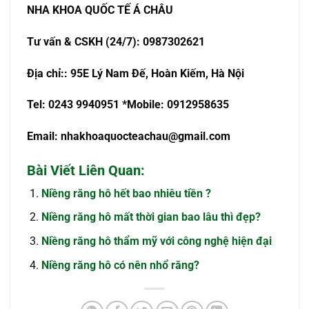
NHA KHOA QU
Ố
C T
Ế
Á CHÂU
T
ư
v
ấ
n & CSKH (24/7): 0987302621
Đ
ị
a ch
ỉ
:
: 95E Lý Nam Đế, Hoàn Kiếm, Hà Nội
Tel: 0243 9940951
*Mobile: 0912958635
Email:
nhakhoaquocteachau@gmail.com
Bài Viết Liên Quan:
Niềng răng hô hết bao nhiêu tiền ?
Niềng răng hô mất thời gian bao lâu thì đẹp?
Niềng răng hô thẩm mỹ với công nghệ hiện đại
Niềng răng hô có nên nhổ răng?