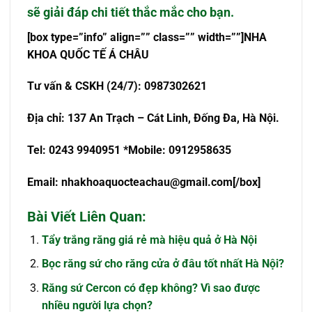
sẽ giải đáp chi tiết thắc mắc cho bạn.
[box type=”info” align=”” class=”” width=””]NHA
KHOA QU
Ố
C T
Ế
Á CHÂU
T
ư
v
ấ
n & CSKH (24/7): 0987302621
Đ
ị
a ch
ỉ
: 137 An Tr
ạch – Cát Linh, Đống Đa, Hà Nội.
Tel: 0243 9940951 *Mobile: 0912958635
Email:
nhakhoaquocteachau@gmail.com
[/box]
Bài Viết Liên Quan:
Tẩy trắng răng giá rẻ mà hiệu quả ở Hà Nội
Bọc răng sứ cho răng cửa ở đâu tốt nhất Hà Nội?
Răng sứ Cercon có đẹp không? Vì sao được
nhiều người lựa chọn?