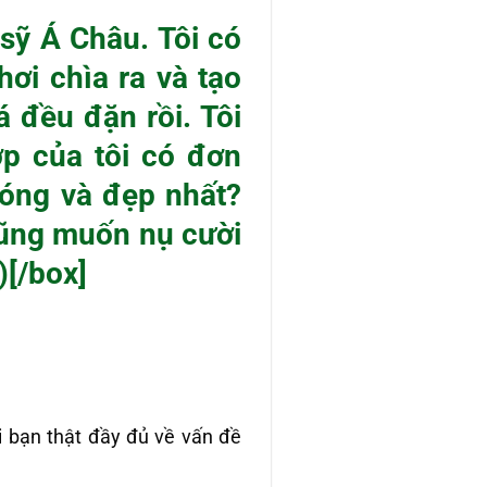
 sỹ Á Châu. Tôi có
hơi chìa ra và tạo
á đều đặn rồi. Tôi
p của tôi có đơn
hóng và đẹp nhất?
cũng muốn nụ cười
)[/box]
i bạn thật đầy đủ về vấn đề