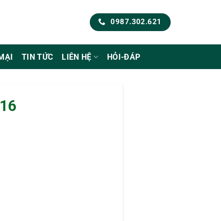
0987.302.621
MẠI
TIN TỨC
LIÊN HỆ
HỎI-ĐÁP
016