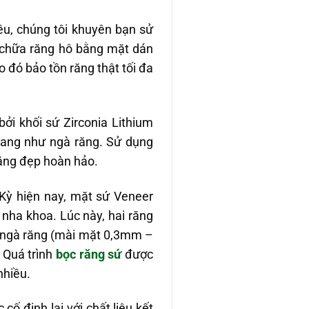
iều, chúng tôi khuyên bạn sử
h chữa răng hô bằng mặt dán
o đó bảo tồn răng thật tối đa
i khối sứ Zirconia Lithium
uang như ngà răng. Sử dụng
răng đẹp hoàn hảo.
Kỳ hiện nay, mặt sứ Veneer
nha khoa. Lúc này, hai răng
n ngà răng (mài mặt 0,3mm –
 Quá trình
bọc răng sứ
được
nhiều.
ố định lại với chất liệu kết