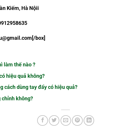
àn Kiếm, Hà Nội
i
 0912958635
au@gmail.com
[/box]
hì làm thế nào ?
 có hiệu quả không?
g cách dùng tay đẩy có hiệu quả?
g chỉnh không?