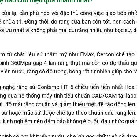
ẹ nào cho hiệu quả nhanh nhất?
 cửa lại cần phù hợp với đặc thù công việc giao tiếp nh
chữa trị. Đồng thời, do răng của bạn còn tốt, nên các
tối ưu nhất vì không phải mài cùi răng nhiều như bọc sứ, d
m từ chất liệu sứ thẩm mỹ như EMax, Cercon chế tạo bở
 bình 360Mpa gấp 4 lần răng thật mà còn có độ thấu q
ền nướu, răng có độ trong, bóng rất tự nhiên giúp cho 
g nghệ răng sứ Conbime HT 5 chiều tiến tiến nhất Hoa 
ng qua hệ thống máy tính tiêu chuẩn CAD/CAM tại labo 
t, độ mài răng chuẩn và giảm thiểu triệt để tác động lê
sứ hoặc mão sứ được chế tạo theo chuẩn dấu răng lên.
àu kinh nghiệm nên đảm bảo không ê buốt, đau nhức quá 
hỉnh sẽ ôm khít viền nướu, che kín góc chữ V và sẽ được c