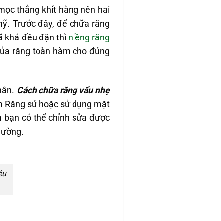
mọc thẳng khít hàng nên hai
mỹ. Trước đây, để chữa răng
đã khá đều đặn thì
niềng răng
í của răng toàn hàm cho đúng
nhân.
Cách chữa răng vẩu nhẹ
làm Răng sứ hoặc sử dụng mặt
à bạn có thể chỉnh sửa được
hường.
ệu