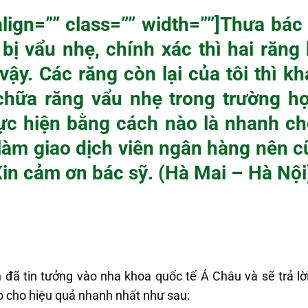
align=”” class=”” width=””]Thưa bác
bị vẩu nhẹ, chính xác thì hai răng 
ậy. Các răng còn lại của tôi thì kh
chữa răng vẩu nhẹ trong trường hợ
ực hiện bằng cách nào là nhanh c
g làm giao dịch viên ngân hàng nên 
Xin cảm ơn bác sỹ. (Hà Mai – Hà Nội
n đã tin tưởng vào nha khoa quốc tế Á Châu và sẽ trả lờ
 cho hiệu quả nhanh nhất như sau: