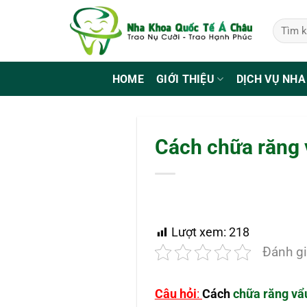
Bỏ
qua
nội
dung
HOME
GIỚI THIỆU
DỊCH VỤ NHA
Cách chữa răng 
Lượt xem:
218
Đánh gi
Câu hỏi
:
Cách
chữa răng v