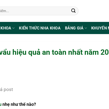
 KHOA
KIẾN THỨC NHA KHOA
BẢNG GIÁ
KHUYẾN 
vẩu hiệu quả an toàn nhất năm 2
á post
ẩu
nhẹ như thế nào?