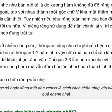
 nhẹ như bạn mô tả là do xương hàm không đủ để răng 
goài, tạo với nhau thành một góc chữ V khá mất thẩm 
 là cần thiết. Tuy nhiên nếu như răng toàn hàm của bạn 
ối ưu nữa. Vì niềng răng sử dụng để nắn chỉnh lại vị tr
theo đúng trật tự.
rất nhiều công sức, thời gian cũng như chi phí của bệnh 
ải bỏ ra thời gian 1-2 năm như vậy nữa mà bạn chỉ cần 
để khắc phục răng vẩu. Chỉ qua 2-3 lần hẹn với nha sỹ l
trên cung hàm mà vẫn đảm bảo ăn nhai hoàn toàn bình t
ọc sứ hoặc dùng mặt dán veneer là cách cách chữa răng vẩu hi
quả nhanh nhất