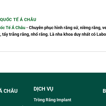
QUỐC TẾ Á CHÂU
ốc Tế Á Châu
- Chuyên phục hình răng sứ, niềng răng, v
, tẩy trắng răng, nhổ răng. Là nha khoa duy nhất có L
DỊCH VỤ
Á CHÂU
B
Trồng Răng Implant