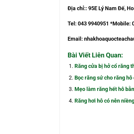
Đ
ị
a ch
ỉ
:
: 95E Lý Nam Đế, Ho
Tel: 043 9940951 *Mobile:
Email:
nhakhoaquocteach
Bài Viết Liên Quan:
Răng cửa bị hở cổ răng t
Bọc răng sứ cho răng hô
Mẹo làm răng hết hô bằn
Răng hơi hô có nên niền