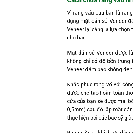
Cách chữa răng vẩu nh
Vì răng vẩu của bạn là răng
dụng mặt dán sứ Veneer để 
Veneer lại càng là lựa chọn 
cho bạn.
Mặt dán sứ Veneer được là
không chỉ có độ bền trung
Veneer đảm bảo không đen vi
Khắc phục răng vổ với côn
được chế tạo hoàn toàn thô
cửa của bạn sẽ được mài bớ
0,5mm) sau đó lắp mặt dán 
thực hiện bởi các bác sỹ gi
Răng sứ sau khi được điều c