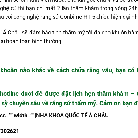
 nghệ cũ thì bạn chỉ mất 2 lần thăm khám trong vòng 24h
u với công nghệ răng sứ Conbime HT 5 chiều hiện đại nh
ại Á Châu sẽ đảm bảo tính thẩm mỹ tối đa cho khuôn hà
nhai hoàn toàn bình thường.
 khoăn nào khác về
cách chữa răng vẩu
, bạn có 
hotline dưới để được đặt lịch hẹn thăm khám – t
a sỹ chuyên sâu về
răng sứ thẩm mỹ
. Cảm ơn bạn đ
class=”” width=””]NHA KHOA QU
Ố
C T
Ế
Á CHÂU
7302621