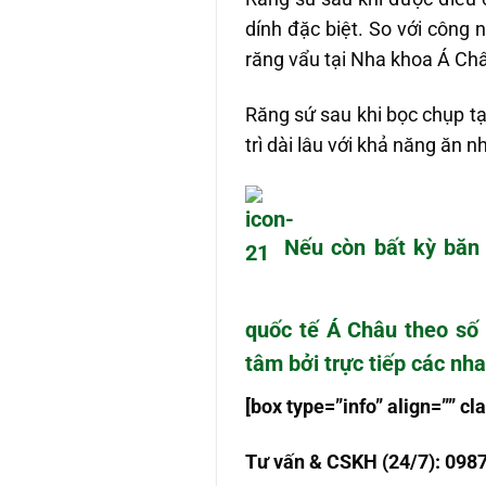
dính đặc biệt. So với công
răng vẩu tại Nha khoa Á Châ
Răng sứ sau khi bọc chụp t
trì dài lâu với khả năng ăn 
Nếu còn bất kỳ băn
quốc tế Á Châu theo số 
tâm bởi trực tiếp các nh
[box type=”info” align=”” 
T
ư
v
ấ
n & CSKH (24/7): 098