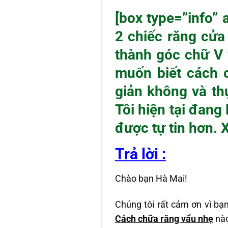
[box type=”info” 
2 chiếc răng cửa 
thành góc chữ V v
muốn biết cách 
giản không và th
Tôi hiện tại đan
được tự tin hơn. 
Trả lời :
Chào bạn Hà Mai!
Chúng tôi rất cảm ơn vì bạ
Cách chữa răng vẩu nhẹ
nào