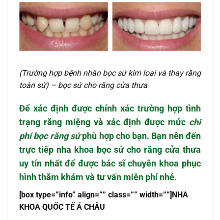
(Trường hợp bệnh nhân bọc sứ kim loại và thay răng
toàn sứ) – bọc sứ cho răng cửa thưa
Để xác định được chính xác trường hợp tình
trạng răng miệng và xác định được mức
chi
phí bọc răng sứ
phù hợp cho bạn. Bạn nên đến
trực tiếp nha khoa bọc
sứ cho răng cửa thưa
uy tín nhất để được bác sĩ chuyên khoa phục
hình thăm khám và tư vấn miễn phí nhé.
[box type=”info” align=”” class=”” width=””]NHA
KHOA QU
Ố
C T
Ế
Á CHÂU