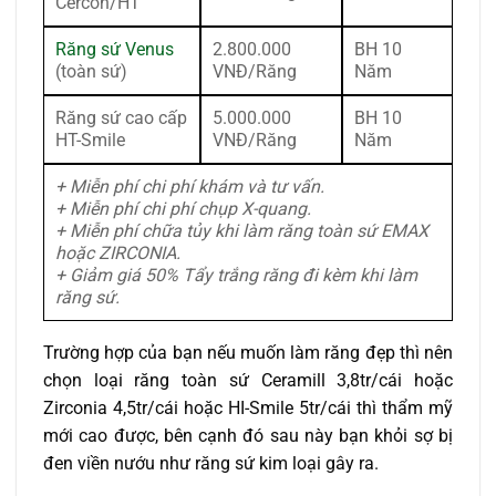
Cercon/HT
Răng sứ Venus
2.800.000
BH 10
(toàn sứ)
VNĐ/Răng
Năm
Răng sứ cao cấp
5.000.000
BH 10
HT-Smile
VNĐ/Răng
Năm
+ Miễn phí chi phí khám và tư vấn.
+ Miễn phí chi phí chụp X-quang.
+ Miễn phí chữa tủy khi làm răng toàn sứ EMAX
hoặc ZIRCONIA.
+ Giảm giá 50% Tẩy trắng răng đi kèm khi làm
răng sứ.
Trường hợp của bạn nếu muốn làm răng đẹp thì nên
chọn loại răng toàn sứ Ceramill 3,8tr/cái hoặc
Zirconia 4,5tr/cái hoặc HI-Smile 5tr/cái thì thẩm mỹ
mới cao được, bên cạnh đó sau này bạn khỏi sợ bị
đen viền nướu như răng sứ kim loại gây ra.