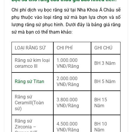
Chi phí dịch vụ bọc răng sứ tại Nha Khoa Á Châu sẽ
phụ thuộc vào loại răng sứ mà bạn lựa chọn và số
lượng răng sứ phục hình. Dưới đây là bảng giá răng
sứ mà bạn có thể tham khảo:
LOẠI RĂNG SỨ
CHI PHÍ
GHI CHÚ
Răng sứ kim loại
1.000.000
BH 3 Năm
ceramco III
VNĐ/Răng
2.000.000
Răng sứ Titan
BH 5 Năm
VNĐ/Răng
Răng sứ
3.800.000
BH 15
Ceramill(Toàn
VNĐ/Răng
Năm
sứ)
Răng sứ
4.500.000
BH 10
Zirconia –
VNĐ/Răng
Năm