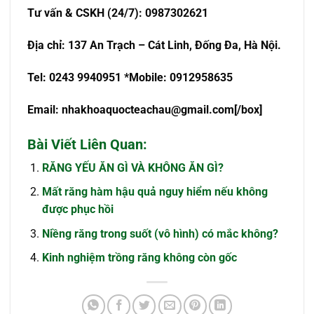
T
ư
v
ấ
n & CSKH (24/7): 0987302621
Đ
ị
a ch
ỉ
: 137 An Tr
ạch – Cát Linh, Đống Đa, Hà Nội.
Tel: 0243 9940951 *Mobile: 0912958635
Email:
nhakhoaquocteachau@gmail.com
[/box]
Bài Viết Liên Quan:
RĂNG YẾU ĂN GÌ VÀ KHÔNG ĂN GÌ?
Mất răng hàm hậu quả nguy hiểm nếu không
được phục hồi
Niềng răng trong suốt (vô hình) có mắc không?
Kinh nghiệm trồng răng không còn gốc