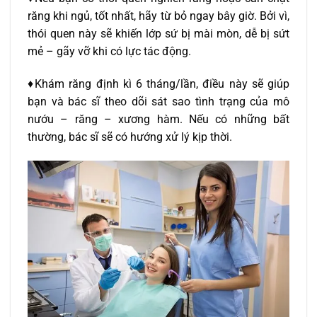
răng khi ngủ, tốt nhất, hãy từ bỏ ngay bây giờ. Bởi vì,
thói quen này sẽ khiến lớp sứ bị mài mòn, dễ bị sứt
mẻ – gãy vỡ khi có lực tác động.
♦Khám răng định kì 6 tháng/lần, điều này sẽ giúp
bạn và bác sĩ theo dõi sát sao tình trạng của mô
nướu – răng – xương hàm. Nếu có những bất
thường, bác sĩ sẽ có hướng xử lý kịp thời.