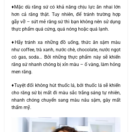
♦Mặc dù răng sứ có khả năng chịu lực ăn nhai lớn
hơn cả răng thật. Tuy nhiên, để tránh trường hợp
gãy vỡ – sứt mẻ răng sứ thì bạn không nên sử dụng
thực phẩm quá cứng, quá nóng hoặc quá lạnh.
♦Hãy tránh xa những đồ uống, thức ăn sậm màu
như coffee, trà xanh, nước chè, chocolate, nước ngọt
có gas, soda… Bởi những thực phẩm này sẽ khiến
răng sứ nhanh chóng bị xỉn màu – ố vàng, làm hỏng
men răng.
♦Tuyệt đối không hút thuốc lá, bởi thuốc lá sẽ khiến
cho răng sứ bị mất đi màu sắc trắng sáng tự nhiên,
nhanh chóng chuyển sang màu nâu sậm, gây mất
thẩm mỹ.