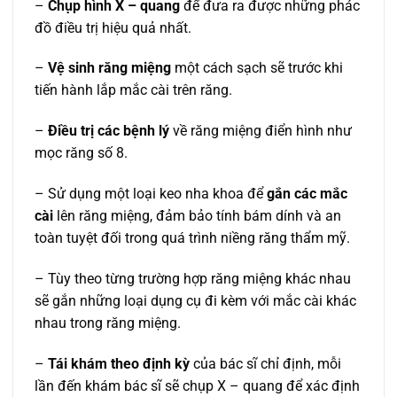
–
Chụp hình X – quang
để đưa ra được những phác
đồ điều trị hiệu quả nhất.
–
Vệ sinh răng miệng
một cách sạch sẽ trước khi
tiến hành lắp mắc cài trên răng.
–
Điều trị các bệnh lý
về răng miệng điển hình như
mọc răng số 8.
– Sử dụng một loại keo nha khoa để
gắn các mắc
cài
lên răng miệng, đảm bảo tính bám dính và an
toàn tuyệt đối trong quá trình niềng răng thẩm mỹ.
– Tùy theo từng trường hợp răng miệng khác nhau
sẽ gắn những loại dụng cụ đi kèm với mắc cài khác
nhau trong răng miệng.
–
Tái khám theo định kỳ
của bác sĩ chỉ định, mỗi
lần đến khám bác sĩ sẽ chụp X – quang để xác định