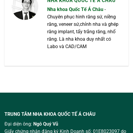
NHA KHOA QUỐC TẾ Á CHÂU
Nha khoa Quốc Tế Á Châu
-
Chuyên phục hình răng sứ, niềng
răng, veneer sứ,chỉnh nha và ghép
răng implant, tẩy trắng răng, nhổ
răng. Là nha khoa duy nhất có
Labo và CAD/CAM
TRUNG TÂM NHA KHOA QUỐC TẾ Á CHÂU
Đại diện ông:
Ngô Quý Vũ
Giấy chứng nhận đăng ký Kinh Doanh số: 01E8023097 do