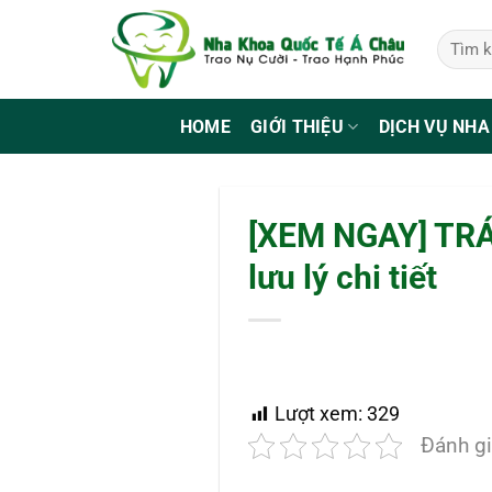
Bỏ
qua
nội
dung
HOME
GIỚI THIỆU
DỊCH VỤ NHA
[XEM NGAY] TRA
lưu lý chi tiết
Lượt xem:
329
Đánh gi