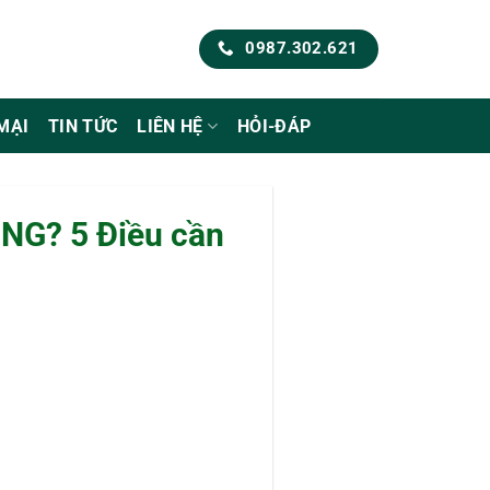
0987.302.621
MẠI
TIN TỨC
LIÊN HỆ
HỎI-ĐÁP
NG? 5 Điều cần