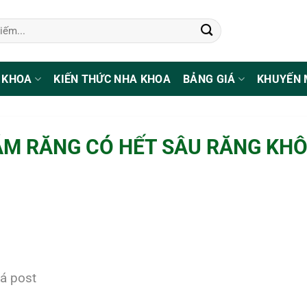
 KHOA
KIẾN THỨC NHA KHOA
BẢNG GIÁ
KHUYẾN 
́M RĂNG CÓ HẾT SÂU RĂNG KHÔ
á post