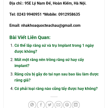
Đ
ị
a ch
ỉ
:: 95E Lý Nam Đế, Hoàn Kiếm, Hà Nội.
Tel: 0243 9940951
*Mobile: 0912958635
Email:
nhakhoaquocteachau@gmail.com
Bài Viết Liên Quan:
Có thể lắp răng sứ và trụ Implant trong 1 ngày
được không?
Mất một răng nên trồng răng sứ hay cấy
implant?
Răng cửa bị gãy do tai nạn sau bao lâu làm được
răng giả?
Có phải loại răng nào cũng tẩy được hay không?