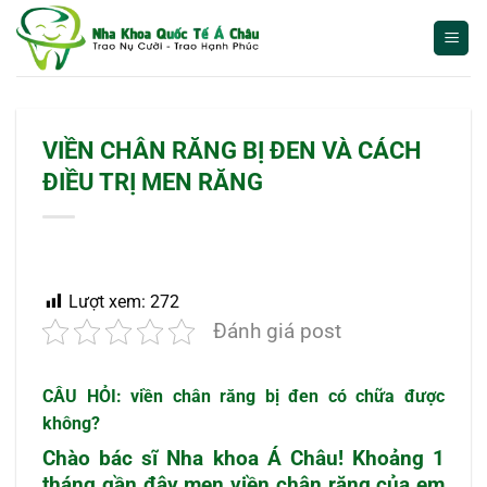
Bỏ
qua
nội
dung
VIỀN CHÂN RĂNG BỊ ĐEN VÀ CÁCH
ĐIỀU TRỊ MEN RĂNG
Lượt xem:
272
Đánh giá post
CÂU HỎI:
viền chân răng bị đen
có chữa được
không?
Chào bác sĩ Nha khoa Á Châu! Khoảng 1
tháng gần đây men
viền chân răng của em