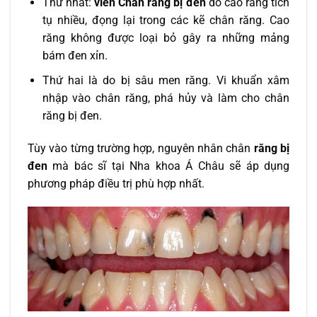
Thứ nhất:
viền
Chân răng bị đen
do cao răng tích
tụ nhiều, đọng lại trong các kẽ chân răng. Cao
răng không được loại bỏ gây ra những mảng
bám đen xỉn.
Thứ hai là do bị sâu men răng. Vi khuẩn xâm
nhập vào chân răng, phá hủy và làm cho chân
răng bị đen.
Tùy vào từng trường hợp, nguyên nhân chân
răng bị
đen
mà bác sĩ tại Nha khoa Á Châu sẽ áp dụng
phương pháp điều trị phù hợp nhất.