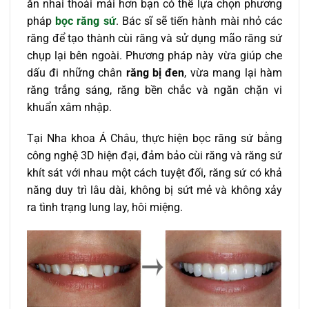
ăn nhai thoải mái hơn bạn có thể lựa chọn phương
pháp
bọc răng sứ
. Bác sĩ sẽ tiến hành mài nhỏ các
răng để tạo thành cùi răng và sử dụng mão răng sứ
chụp lại bên ngoài. Phương pháp này vừa giúp che
dấu đi những chân
răng bị đen
, vừa mang lại hàm
răng trắng sáng, răng bền chắc và ngăn chặn vi
khuẩn xâm nhập.
Tại Nha khoa Á Châu, thực hiện bọc răng sứ bằng
công nghệ 3D hiện đại, đảm bảo cùi răng và răng sứ
khít sát với nhau một cách tuyệt đối, răng sứ có khả
năng duy trì lâu dài, không bị sứt mẻ và không xảy
ra tình trạng lung lay, hôi miệng.