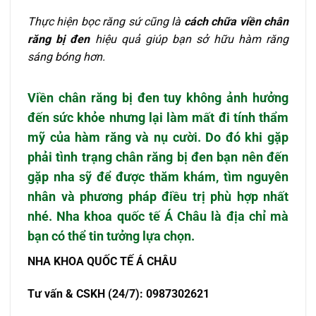
Thực hiện bọc răng sứ cũng là
cách chữa viền chân
răng bị đen
hiệu quả giúp bạn sở hữu hàm răng
sáng bóng hơn.
Viền chân răng bị đen tuy không ảnh hưởng
đến sức khỏe nhưng lại làm mất đi tính thẩm
mỹ của hàm răng và nụ cười. Do đó khi gặp
phải tình trạng chân răng bị đen bạn nên đến
gặp nha sỹ để được thăm khám, tìm nguyên
nhân và phương pháp điều trị phù hợp nhất
nhé. Nha khoa quốc tế Á Châu là địa chỉ mà
bạn có thể tin tưởng lựa chọn.
NHA KHOA QU
Ố
C T
Ế
Á CHÂU
T
ư
v
ấ
n & CSKH (24/7): 0987302621