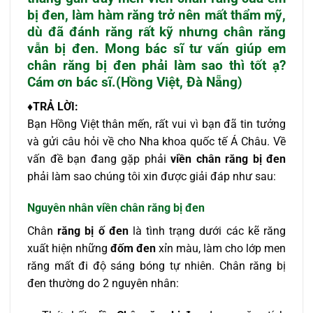
bị đen
, làm hàm răng trở nên mất thẩm mỹ,
dù đã đánh răng rất kỹ nhưng chân răng
vẫn bị đen. Mong bác sĩ tư vấn giúp em
chân răng bị đen
phải làm sao thì tốt ạ?
Cám ơn bác sĩ.(Hồng Việt, Đà Nẵng)
♦TRẢ LỜI:
Bạn Hồng Việt thân mến, rất vui vì bạn đã tin tưởng
và gửi câu hỏi về cho Nha khoa quốc tế Á Châu. Về
vấn đề bạn đang gặp phải
viền
chân răng bị đen
phải làm sao chúng tôi xin được giải đáp như sau:
Nguyên nhân viền chân răng bị đen
Chân
răng bị ố đen
là tình trạng dưới các kẽ răng
xuất hiện những
đốm đen
xỉn màu, làm cho lớp men
răng mất đi độ sáng bóng tự nhiên. Chân răng bị
đen thường do 2 nguyên nhân: