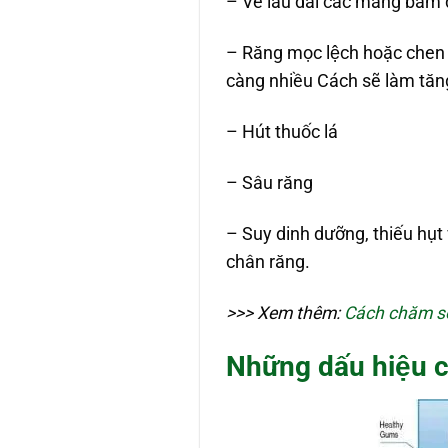
– Về lâu dài các mảng bám 
– Răng mọc lệch hoặc chen 
càng nhiều Cách sẽ làm tă
– Hút thuốc lá
– Sâu răng
– Suy dinh dưỡng, thiếu hụt v
chân răng.
>>> Xem thêm:
Cách chăm só
Những dấu hiệu 