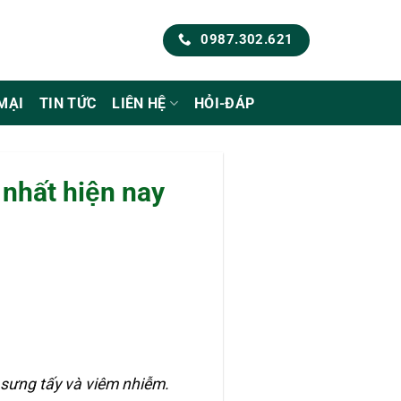
0987.302.621
MẠI
TIN TỨC
LIÊN HỆ
HỎI-ĐÁP
 nhất hiện nay
̣ sưng tấy và viêm nhiễm.