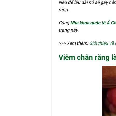
Nếu để lâu dài nó sẽ gây nê
răng.
Cùng
Nha khoa quốc tế Á C
trạng này.
>>> Xem thêm:
Giới thiệu v
Viêm chân răng là