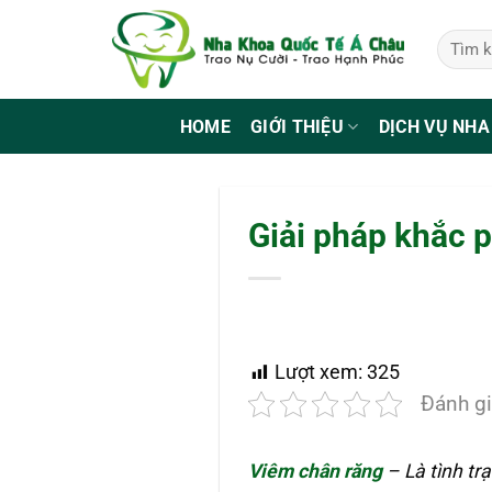
Bỏ
qua
nội
dung
HOME
GIỚI THIỆU
DỊCH VỤ NHA
Giải pháp khắc 
Lượt xem:
325
Đánh gi
Viêm chân răng
– Là tình tr