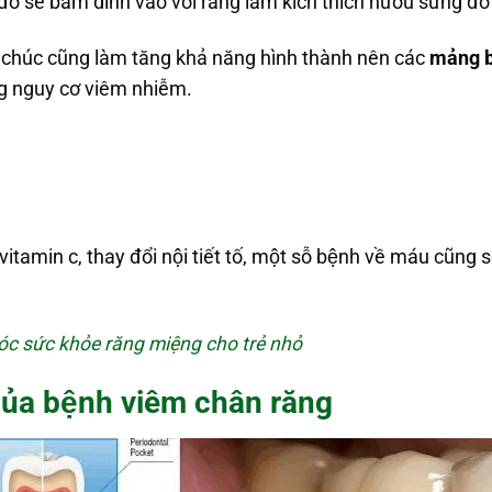
đó sẽ bám dính vào vôi răng làm kích thích nướu sưng đ
chúc cũng làm tăng khả năng hình thành nên các
mảng b
ng nguy cơ viêm nhiễm.
itamin c, thay đổi nội tiết tố, một sỗ bệnh về máu cũng s
c sức khỏe răng miệng cho trẻ nhỏ
của bệnh viêm chân răng