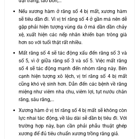
đại tràng, táo bón,…
Nếu xương hàm ở răng số 4 bị mất, xương hàm
sẽ tiêu dần đi. Vì vị trí răng số 4 ở gần má nên dễ
gặp phải hiện tượng vùng da ở má dần dần chảy
xệ, xuất hiện các nếp nhăn khiến bạn trông già
hơn so với tuổi thật rất nhiều.
Mất răng số 4 sẽ tác động xấu đến răng số 3 và
số 5, vì ở giữa răng số 3 và số 5. Việc mất răng
số 4 sẽ tác động mạnh đến nhóm răng này. Bên
cạnh hiện tượng xô lệch, vị trí răng số 4 bị mất
cũng khó vệ sinh hơn. Dẫn đến các bệnh về răng
miệng như viêm nha chu, viêm lợi, tụt nướu chân
răng, sâu răng,…
Xương hàm ở vị trí răng số 4 bị mất sẽ không còn
lực nhai tác động, về lâu dài sẽ dần bị tiêu đi. Với
trường hợp này, bạn cần phải phẫu thuật ghép
xương để đủ tiêu chuẩn xương trồng răng giả.