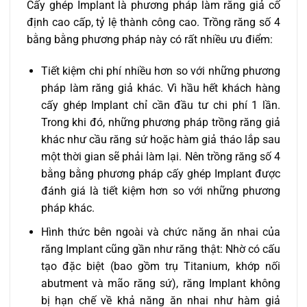
Cấy ghép Implant là phương pháp làm răng giả cố
định cao cấp, tỷ lệ thành công cao. Trồng răng số 4
bằng bằng phương pháp này có rất nhiều ưu điểm:
Tiết kiệm chi phí nhiều hơn so với những phương
pháp làm răng giả khác. Vì hầu hết khách hàng
cấy ghép Implant chỉ cần đầu tư chi phí 1 lần.
Trong khi đó, những phương pháp trồng răng giả
khác như cầu răng sứ hoặc hàm giả tháo lắp sau
một thời gian sẽ phải làm lại. Nên trồng răng số 4
bằng bằng phương pháp cấy ghép Implant được
đánh giá là tiết kiệm hơn so với những phương
pháp khác.
Hình thức bên ngoài và chức năng ăn nhai của
răng Implant cũng gần như răng thật: Nhờ có cấu
tạo đặc biệt (bao gồm trụ Titanium, khớp nối
abutment và mão răng sứ), răng Implant không
bị hạn chế về khả năng ăn nhai như hàm giả