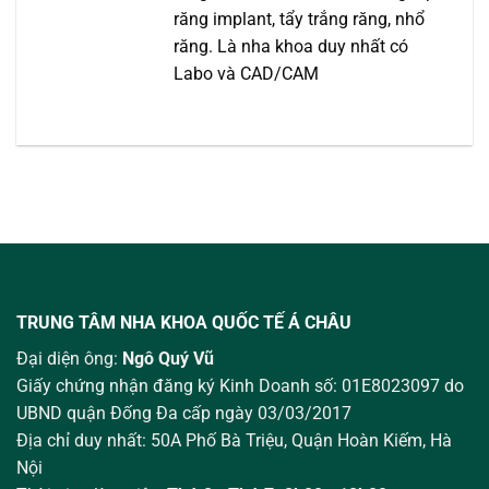
răng implant, tẩy trắng răng, nhổ
răng. Là nha khoa duy nhất có
Labo và CAD/CAM
TRUNG TÂM NHA KHOA QUỐC TẾ Á CHÂU
Đại diện ông:
Ngô Quý Vũ
Giấy chứng nhận đăng ký Kinh Doanh số: 01E8023097 do
UBND quận Đống Đa cấp ngày 03/03/2017
Địa chỉ duy nhất: 50A Phố Bà Triệu,
Quận Hoàn Kiếm, Hà
Nội