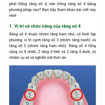
phải trồng răng số 4, nên trồng răng số 4 bằng
phương pháp nào? Bạn hãy tham khảo bài viết này
nhé!
1. Vị trí và chức năng của răng số 4
Răng số 4 thuộc nhóm răng hàm nhỏ, có hình lập
phương, vị trí cạnh răng số 3 (nhóm răng nanh) và
răng số 5 (nhóm răng hàm nhỏ). Răng số 4 tổng
cộng có 4 chiếc, 2 răng ở trên và 2 răng ở dưới, có
nhiệm vụ xé và nghiền nát thức ăn.