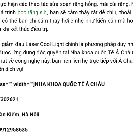
ực hiện các thao tác sửa soạn răng hỏng, mài cùi răng.
uá trình
bọc răng sứ
, bạn sẽ cảm thấy rất dễ chịu, thoải
hì có thể bạn chỉ cảm thấy hơi ê nhẹ như kiến cắn mà h
khi kết thúc điều trị.
 giảm đau Laser Cool Light chính là phương pháp duy nh
n được ứng dụng độc quyền tại Nha khoa quốc Tế Á Châu
hất về công nghệ này, bạn nên liên hệ trực tiếp với Á Châ
n dịch vụ!
class=”” width=””]NHA KHOA QU
Ố
C T
Ế
Á CHÂU
7302621
àn Kiếm, Hà Nội
i
 0912958635