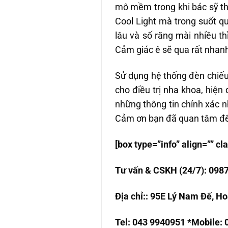
mô mềm trong khi bác sỹ th
Cool Light mà trong suốt q
lâu và số răng mài nhiều t
Cảm giác ê sẽ qua rất nhanh 
Sử dụng hệ thống đèn chiếu
cho điều trị nha khoa, hiệ
những thông tin chính xác n
Cảm ơn bạn đã quan tâm đế
[box type=”info” align=”” 
T
ư
v
ấ
n & CSKH (24/7): 098
Đ
ị
a ch
ỉ
:
: 95E Lý Nam Đế, Ho
Tel: 043 9940951 *Mobile: