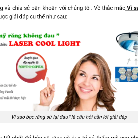
g và chia sẻ băn khoăn với chúng tôi. Về thắc mắc
Vì s
ợc giải đáp cụ thể như sau:
Vì sao bọc răng sứ lại đau? là câu hỏi cần lời giải đáp
h tốt nhất để bảo vệ răng và duy trì vẻ thẩm mỹ cao nhấ