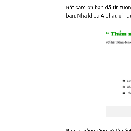
Rất cảm ơn bạn đã tin tưởn
bạn, Nha khoa Á Châu xin đư
Bọc lại bằng răng sứ là các