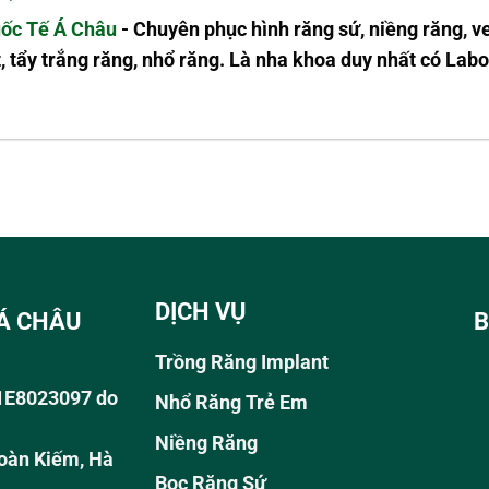
ốc Tế Á Châu
- Chuyên phục hình răng sứ, niềng răng, v
, tẩy trắng răng, nhổ răng. Là nha khoa duy nhất có L
DỊCH VỤ
Á CHÂU
B
Trồng Răng Implant
01E8023097 do
Nhổ Răng Trẻ Em
Niềng Răng
oàn Kiếm, Hà
Bọc Răng Sứ