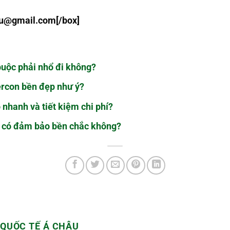
au@gmail.com
[/box]
 buộc phải nhổ đi không?
rcon bền đẹp như ý?
nhanh và tiết kiệm chi phí?
n có đảm bảo bền chắc không?
QUỐC TẾ Á CHÂU