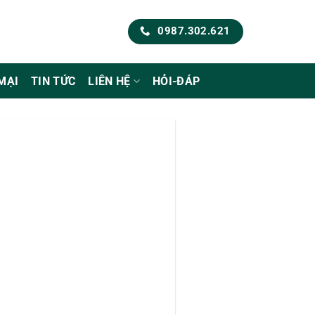
0987.302.621
MẠI
TIN TỨC
LIÊN HỆ
HỎI-ĐÁP