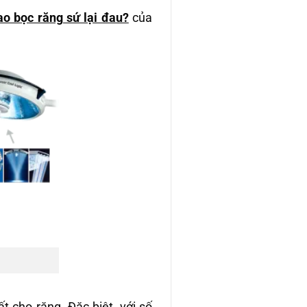
ao bọc răng sứ lại đau?
của
t cho răng. Đặc biệt, với số