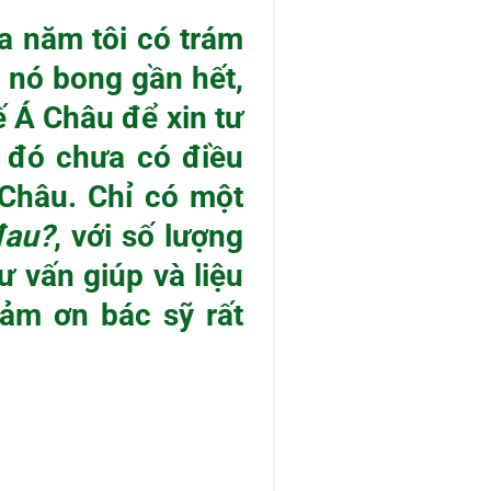
a năm tôi có trám
 nó bong gần hết,
ế Á Châu để xin tư
c đó chưa có điều
 Châu. Chỉ có một
đau?
, với số lượng
 vấn giúp và liệu
ảm ơn bác sỹ rất