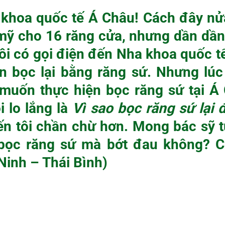
khoa quốc tế Á Châu! Cách đây nử
ỹ cho 16 răng cửa, nhưng dần dần
Tôi có gọi điện đến Nha khoa quốc t
nên bọc lại bằng răng sứ. Nhưng lú
i muốn thực hiện bọc răng sứ tại Á
i lo lắng là
Vì sao bọc răng sứ lại 
ến tôi chần chừ hơn. Mong bác sỹ tư
bọc răng sứ mà bớt đau không? C
Ninh – Thái Bình)