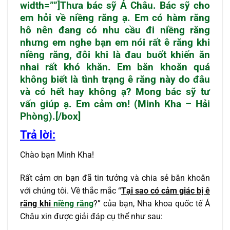
width=””]Thưa bác sỹ Á Châu. Bác sỹ cho
em hỏi về niềng răng ạ. Em có hàm răng
hô nên đang có nhu cầu đi niềng răng
nhưng em nghe bạn em nói rất ê răng khi
niềng răng, đôi khi là đau buốt khiến ăn
nhai rất khó khăn. Em băn khoăn quá
không biết là tình trạng ê răng này do đâu
và có hết hay không ạ? Mong bác sỹ tư
vấn giúp ạ. Em cảm ơn! (Minh Kha – Hải
Phòng).[/box]
Trả lời:
Chào bạn Minh Kha!
Rất cảm ơn bạn đã tin tưởng và chia sẻ băn khoăn
với chúng tôi. Về thắc mắc “
Tại sao có cảm giác bị ê
răng khi
niềng răng
?” của bạn, Nha khoa quốc tế Á
Châu xin được giải đáp cụ thể như sau: