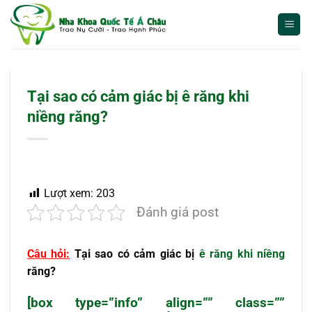
Bỏ
qua
nội
dung
Tại sao có cảm giác bị ê răng khi
niềng răng?
Lượt xem:
203
Đánh giá post
Câu hỏi:
Tại sao có cảm giác bị
ê răng khi niềng
răng
?
[box type=”info” align=”” class=””