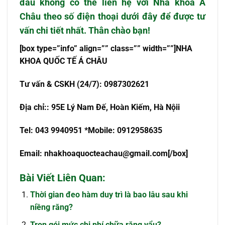
đau không
có thể liên hệ với Nha khoa Á
Châu theo số điện thoại dưới đây để được tư
vấn chi tiết nhất. Thân chào bạn!
[box type=”info” align=”” class=”” width=””]NHA
KHOA QU
Ố
C T
Ế
Á CHÂU
T
ư
v
ấ
n & CSKH (24/7): 0987302621
Đ
ị
a ch
ỉ
:
: 95E Lý Nam Đế, Hoàn Kiếm, Hà Nội
i
Tel: 043 9940951 *Mobile: 0912958635
Email:
nhakhoaquocteachau@gmail.com
[/box]
Bài Viết Liên Quan:
Thời gian đeo hàm duy trì là bao lâu sau khi
niềng răng?
Trọn gói mức chi phí chữa răng vẩu?