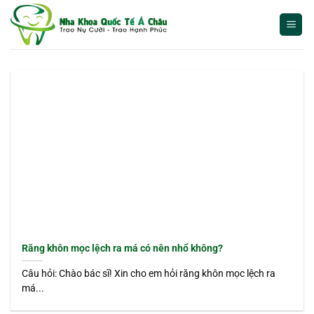
Bỏ
qua
nội
dung
Răng khôn mọc lệch ra má có nên nhổ không?
Câu hỏi: Chào bác sĩ! Xin cho em hỏi răng khôn mọc lệch ra
má...