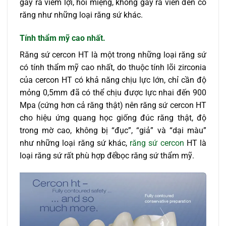
gây ra viêm lợi, hôi miệng, không gây ra viền đen cổ
răng như những loại răng sứ khác.
Tính thẩm mỹ cao nhất.
Răng sứ cercon HT là một trong những loại răng sứ
có tính thẩm mỹ cao nhất, do thuộc tính lõi zirconia
của cercon HT có khả năng chịu lực lớn, chỉ cần độ
mỏng 0,5mm đã có thể chịu được lực nhai đến 900
Mpa (cứng hơn cả răng thật) nên răng sứ cercon HT
cho hiệu ứng quang học giống đúc răng thật, độ
trong mờ cao, không bị “đục”, “giả” và “dại màu”
như những loại răng sứ khác,
răng sứ cercon
HT là
loại răng sứ rất phù hợp đểbọc răng sứ thẩm mỹ.