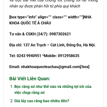
và đọc bài viết của chúng tôi, chúng tôi rất mong
nhân sự được phản hồi từ phía quý khách
[box type=”info” align=”” class=”” width=””]NHA
KHOA QU
Ố
C T
Ế
Á CHÂU
T
ư
v
ấ
n & CSKH (24/7): 0987302621
Đ
ị
a ch
ỉ
: 137 An Tr
ạch – Cát Linh, Đống Đa, Hà Nội.
Tel: 0243 9940951 *Mobile: 0912958635
Email:
nhakhoaquocteachau@gmail.com
[/box]
Bài Viết Liên Quan:
Bọc răng sứ như thế nào và những lợi ích của
việc chụp răng sứ
Giá lấy cao răng bao nhiêu tiền?