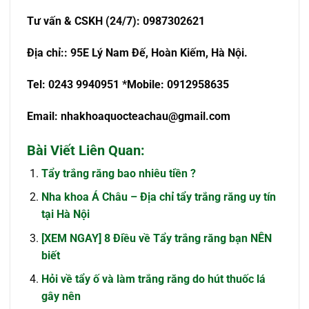
T
ư
v
ấ
n & CSKH (24/7): 0987302621
Đ
ị
a ch
ỉ
:
: 95E Lý Nam Đế, Hoàn Kiếm, Hà Nội.
Tel: 0243 9940951
*Mobile: 0912958635
Email:
nhakhoaquocteachau@gmail.com
Bài Viết Liên Quan:
Tẩy trắng răng bao nhiêu tiền ?
Nha khoa Á Châu – Địa chỉ tẩy trắng răng uy tín
tại Hà Nội
[XEM NGAY] 8 Điều về Tẩy trắng răng bạn NÊN
biết
Hỏi về tẩy ố và làm trắng răng do hút thuốc lá
gây nên