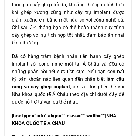
thời gian cấy ghép tối đa, khoảng thời gian tích hợp
khi ghép xương cũng như cấy trụ implant được
giảm xuống chỉ bằng một nửa so với công nghệ cũ.
Chỉ sau 3-4 tháng bạn có thể hoàn thành quy trình
cấy ghép với sự tích hợp tốt nhất, đảm bảo ăn nhai
bình thường.
Đã có hàng trăm bệnh nhân tiến hành cấy ghép
implant với công nghệ mới tại Á Châu và đều có
những phản hồi hết sức tích cực. Nếu bạn còn bất
kỳ băn khoăn nào liên quan đến phân biệt
làm cầu
răng và cấy ghép implant
,
xin vui lòng liên hệ với
Nha khoa quốc tế Á Châu theo địa chỉ dưới đây để
được hỗ trợ tư vấn cụ thể nhất.
[box type=”info” align=”” class=”” width=””]NHA
KHOA QU
Ố
C T
Ế
Á CHÂU