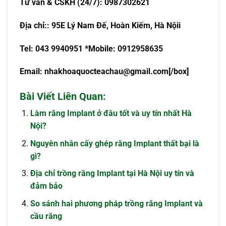
T
ư
v
ấ
n & CSKH (24/7): 0987302621
Đ
ị
a ch
ỉ
:
: 95E Lý Nam Đế, Hoàn Kiếm, Hà Nội
i
Tel: 043 9940951 *Mobile: 0912958635
Email:
nhakhoaquocteachau@gmail.com
[/box]
Bài Viết Liên Quan:
Làm răng Implant ở đâu tốt và uy tín nhất Hà
Nội?
Nguyên nhân cấy ghép răng Implant thất bại là
gì?
Địa chỉ trồng răng Implant tại Hà Nội uy tín và
đảm bảo
So sánh hai phương pháp trồng răng Implant và
cầu răng