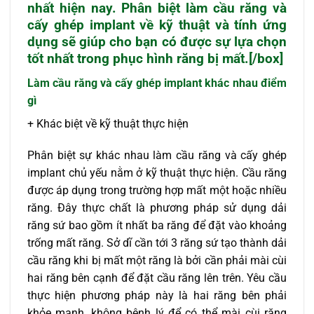
nhất hiện nay. Phân biệt làm cầu răng và
cấy ghép implant về kỹ thuật và tính ứng
dụng sẽ giúp cho bạn có được sự lựa chọn
tốt nhất trong phục hình răng bị mất.[/box]
Làm
cầu răng và cấy ghép
implant khác nhau điểm
gì
+ Khác biệt về kỹ thuật thực hiện
Phân biệt sự khác nhau làm cầu răng và cấy ghép
implant chủ yếu nằm ở kỹ thuật thực hiện. Cầu răng
được áp dụng trong trường hợp mất một hoặc nhiều
răng. Đây thực chất là phương pháp sử dụng dải
răng sứ bao gồm ít nhất ba răng để đặt vào khoảng
trống mất răng. Sở dĩ cần tới 3 răng sứ tạo thành dải
cầu răng khi bị mất một răng là bởi cần phải mài cùi
hai răng bên cạnh để đặt cầu răng lên trên. Yêu cầu
thực hiện phương pháp này là hai răng bên phải
khỏe mạnh, không bệnh lý để có thể mài cùi răng