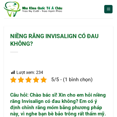
Bỏ
qua
nội
dung
NIỀNG RĂNG INVISALIGN CÓ ĐAU
KHÔNG?
Lượt xem:
234
5/5 - (1 bình chọn)
Câu hỏi:
Chào bác sĩ! Xin cho em hỏi niềng
răng Invisalign có đau không? Em có ý
định chỉnh răng móm bằng phương pháp
này, vì nghe bạn bè bảo trông rất thẩm mỹ.