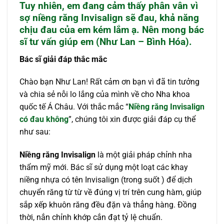
Tuy nhiên, em đang cảm thấy phân vân vì
sợ niềng răng Invisalign sẽ đau, khả năng
chịu đau của em kém lắm ạ. Nên mong bác
sĩ tư vấn giúp em (Như Lan – Bình Hóa).
Bác sĩ giải đáp thắc mắc
Chào bạn Như Lan! Rất cảm ơn bạn vì đã tin tưởng
và chia sẻ nỗi lo lắng của mình về cho Nha khoa
quốc tế Á Châu. Với thắc mắc “
Niềng răng Invisalign
có đau không
”, chúng tôi xin được giải đáp cụ thể
như sau:
Niềng răng Invisalign
là một giải pháp chỉnh nha
thẩm mỹ mới. Bác sĩ sử dụng một loạt các khay
niềng nhựa có tên Invisalign (trong suốt ) để dịch
chuyển răng từ từ về đúng vị trí trên cung hàm, giúp
sắp xếp khuôn răng đều đặn và thẳng hàng. Đồng
thời, nắn chỉnh khớp cắn đạt tỷ lệ chuẩn.