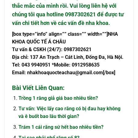
thắc mắc của mình rồi. Vui lòng liên hệ với
chúng tôi qua
hotline 0987302621
để được tư
vấn chi tiết hơn về các vấn đề nha khoa.
[box type=”info” align=”” class=”” width=””]NHA
KHOA QUỐC TẾ Á CHÂU
Tư vấn & CSKH (24/7): 0987302621
Địa chỉ: 137 An Trạch – Cát Linh, Đống Đa, Hà Nội.
Tel: 043 9940951 *Mobile: 0912958635
Email:
nhakhoaquocteachau@gmail.com
[/box]
Bài Viết Liên Quan:
Trồng 1 răng giả giá bao nhiêu tiền?
Tư vấn: Việc lấy cao răng có bị đau hay không
và ê buốt bao lâu thời gian?
Trám 1 cái răng sứ hết bao nhiêu tiền?
Tại sao phải nhổ răng số 8?