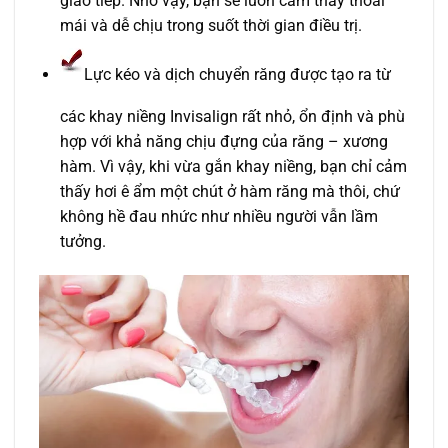
giao tiếp. Nhờ vậy, bạn sẽ luôn cảm thấy thoải
mái và dễ chịu trong suốt thời gian điều trị.
Lực kéo và dịch chuyển răng được tạo ra từ
các khay niềng Invisalign rất nhỏ, ổn định và phù
hợp với khả năng chịu đựng của răng – xương
hàm. Vì vậy, khi vừa gắn khay niềng, bạn chỉ cảm
thấy hơi ê ẩm một chút ở hàm răng mà thôi, chứ
không hề đau nhức như nhiều người vẫn lầm
tưởng.