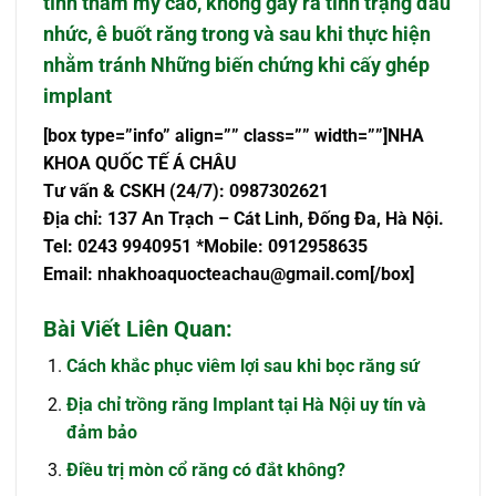
tính thẩm mỹ cao, không gây ra tình trạng đau
nhức, ê buốt răng trong và sau khi thực hiện
nhằm tránh
Những biến chứng khi cấy ghép
implant
[box type=”info” align=”” class=”” width=””]NHA
KHOA QUỐC TẾ Á CHÂU
Tư vấn & CSKH (24/7): 0987302621
Địa chỉ: 137 An Trạch – Cát Linh, Đống Đa, Hà Nội.
Tel: 0243 9940951 *Mobile: 0912958635
Email:
nhakhoaquocteachau@gmail.com
[/box]
Bài Viết Liên Quan:
Cách khắc phục viêm lợi sau khi bọc răng sứ
Địa chỉ trồng răng Implant tại Hà Nội uy tín và
đảm bảo
Điều trị mòn cổ răng có đắt không?