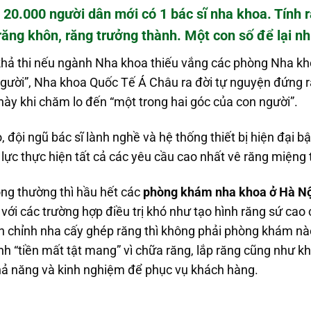
20.000 người dân mới có 1 bác sĩ nha khoa. Tính r
răng khôn, răng trưởng thành. Một con số để lại nh
ể khả thi nếu ngành Nha khoa thiếu vắng các phòng Nha k
n người”, Nha khoa Quốc Tế Á Châu ra đời tự nguyện đứng 
ày khi chăm lo đến “một trong hai góc của con người”.
 đội ngũ bác sĩ lành nghề và hệ thống thiết bị hiện đại b
lực thực hiện tất cả các yêu cầu cao nhất vê răng miệng
ông thường thì hầu hết các
phòng khám nha khoa ở Hà Nộ
với các trường hợp điều trị khó như tạo hình răng sứ cao
n chỉnh nha cấy ghép răng thì không phải phòng khám nà
h “tiền mất tật mang” vì chữa răng, lắp răng cũng như k
ả năng và kinh nghiệm để phục vụ khách hàng.