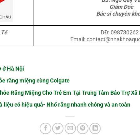
BS. Ngô Quý V
Giám Đốc
Bác sĩ chuyên kho
 Tế
DĐ: 098730262
Email:
contact@nhakhoaquo
y ở Hà Nội
ỏe răng miệng cùng Colgate
hỏe Răng Miệng Cho Trẻ Em Tại Trung Tâm Bảo Trợ Xã 
à liệu có hiệu quả- Nhổ răng nhanh chóng và an toàn