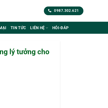
0987.302.621
MẠI
TIN TỨC
LIÊN HỆ
HỎI-ĐÁP
ng lý tưởng cho