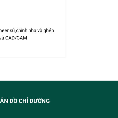
eneer sứ,chỉnh nha và ghép
bo và CAD/CAM
ẢN ĐỒ CHỈ ĐƯỜNG