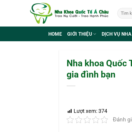
Bỏ
qua
nội
dung
HOME
GIỚI THIỆU
DỊCH VỤ NHA
Nha khoa Quốc T
gia đình bạn
Lượt xem:
374
Đánh gi