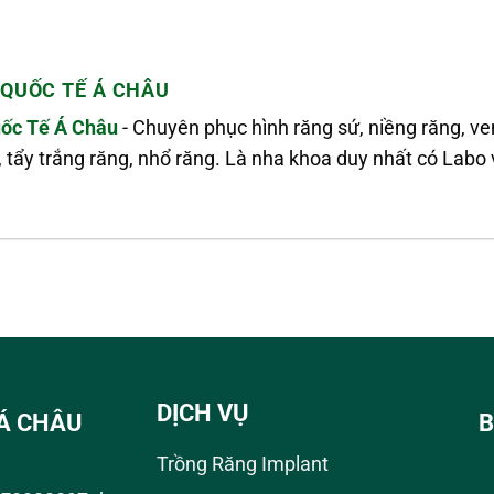
QUỐC TẾ Á CHÂU
ốc Tế Á Châu
- Chuyên phục hình răng sứ, niềng răng, v
, tẩy trắng răng, nhổ răng. Là nha khoa duy nhất có La
DỊCH VỤ
Á CHÂU
B
Trồng Răng Implant