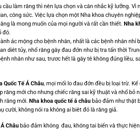
 cầu làm răng thì nên lựa chọn và cân nhắc kỹ lưỡng. Vì m
gian, công sức. Việc lựa chọn một Nha khoa chuyên nghiệ
chăng là mong muốn của mọi người và rất cần thiết.
Nha k
ố đó.
ành ác mộng cho bệnh nhân, nhất là các bệnh nhân nhí bở
n diêt tủy, nhổ răng gây đau đớn như bị tra tấn thời Trung
nh nhân như sau, trươc hết là gây tê không đúng liều, sai
a Quốc Tế Á Châu
, mọi mối lo đau đớn đều bị loại trừ. Kể
ụp răng mới cho nhưng chiếc răng sai kỹ thuật và nhổ bỏ 
nh răng mới.
Nha khoa quốc tế á châu
bảo đảm như thật bở
ụ cười, không nói ra không ai biêt đó là răng giả.
 Á Châu
bảo đảm không đau, không tai biến và thực hiện 