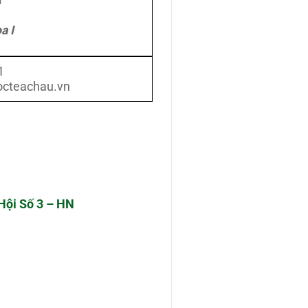
ũ
a I
1
cteachau.vn
Hội Số 3 – HN