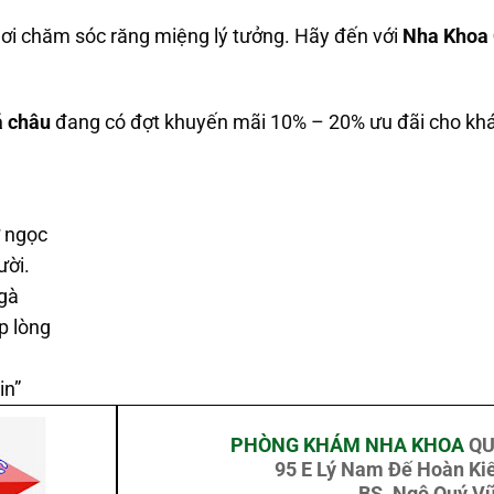
ơi chăm sóc răng miệng lý tưởng. Hãy đến với
Nha Khoa 
á châu
đang có đợt khuyến mãi 10% – 20% ưu đãi cho khá
ư ngọc
ười.
gà
p lòng
in”
PHÒNG KHÁM NHA KHOA
QU
95 E Lý Nam Đế Hoàn Ki