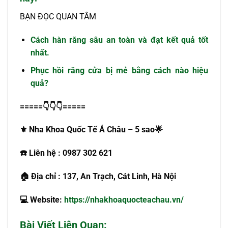
BẠN ĐỌC QUAN TÂM
Cách hàn răng sâu an toàn và đạt kết quả tốt
nhất.
Phục hồi răng cửa bị mẻ bằng cách nào hiệu
quả?
=====
👇👇👇
=====
⚜️ Nha Khoa Quốc Tế Á Châu – 5 sao🌟
☎
️ Liên hệ : 0987
302
621
🏠 Địa chỉ : 137, An Trạch, Cát Linh, Hà Nội
💻 Website:
https://nhakhoaquocteachau.vn/
Bài Viết Liên Quan: