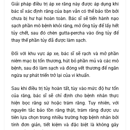
Giải pháp điều trị áp xe răng này được áp dụng khi
bác sĩ xác định răng của bạn vẫn có thể bảo tồn bởi
chưa bị hư hại hoàn toàn. Bác sĩ sẽ tiến hành nạo
sạch phần mô bệnh khỏi răng, mở ống tủy để lấy hết
tủy chết, sau đó chèn gutta-percha vào ống tủy để
thay thế phần tủy đã được làm sạch.
Đối với khu vực áp xe, bác sĩ sẽ rạch và mở phần
niêm mạc bị tổn thương, hút bỏ phần mủ và các mô
bệnh, sau đó làm sạch và đóng vết thương để ngăn
ngừa sự phát triển trở lại của vi khuẩn.
Sau khi điều trị tủy hoàn tất, tùy vào mức độ hư tổn
của răng, bác sĩ sẽ chỉ định cho bệnh nhân thực
hiện bọc răng sứ hoặc trám răng. Tuy nhiên, với
nguyên tắc bảo tồn răng thật, trám răng được ưu
tiên lựa chọn trong nhiều trường hợp bệnh nhân bởi
tính đơn giản, tiết kiệm và đặc biệt là không gây