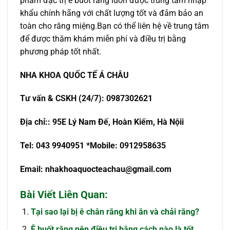
phẩm đặc trị ê buốt răng luôn được trung tâm nhập
khẩu chính hãng với chất lượng tốt và đảm bảo an
toàn cho răng miệng.Bạn có thể liên hệ về trung tâm
để được thăm khám miễn phí và điều trị bằng
phương pháp tốt nhất.
NHA KHOA QU
Ố
C T
Ế
Á CHÂU
T
ư
v
ấ
n & CSKH (24/7): 0987302621
Đ
ị
a ch
ỉ
:
: 95E Lý Nam Đế, Hoàn Kiếm, Hà Nội
i
Tel: 043 9940951
*Mobile: 0912958635
Email:
nhakhoaquocteachau@gmail.com
Bài Viết Liên Quan:
Tại sao lại bị ê chân răng khi ăn và chải răng?
Ê buốt răng nên điều trị bằng cách nào là tốt