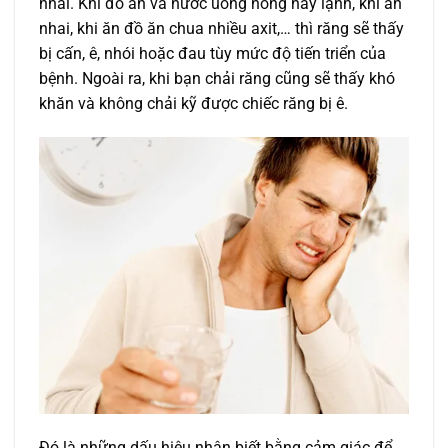
nhai. Khi đồ ăn và nước uống nóng hay lạnh, khi ăn
nhai, khi ăn đồ ăn chua nhiều axit,… thì răng sẽ thấy
bị cấn, ê, nhói hoặc đau tùy mức độ tiến triển của
bệnh. Ngoài ra, khi bạn chải răng cũng sẽ thấy khó
khăn và không chải kỹ được chiếc răng bị ê.
Đó là những dấu hiệu nhận biết bằng cảm giác để