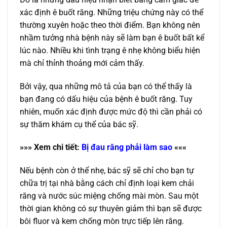
xác định ê buốt răng. Những triệu chứng này có thể
thường xuyên hoặc theo thời điểm. Bạn không nên
nhầm tưởng nhà bệnh này sẽ làm bạn ê buốt bất kể
lúc nào. Nhiều khi tình trạng ê nhẹ không biểu hiện
mà chỉ thỉnh thoảng mới cảm thấy.
Bởi vậy, qua những mô tả của bạn có thể thấy là
bạn đang có dấu hiệu của bệnh ê buốt răng. Tuy
nhiên, muốn xác định được mức độ thì cần phải có
sự thăm khám cụ thể của bác sỹ.
»»»
Xem chi tiế
t:
B
ị
đau răng ph
ả
i làm sao
«««
Nếu bệnh còn ở thể nhẹ, bác sỹ sẽ chỉ cho bạn tự
chữa trị tại nhà bằng cách chỉ định loại kem chải
răng và nước súc miệng chống mài mòn. Sau một
thời gian không có sự thuyên giảm thì bạn sẽ được
bôi fluor và kem chống mòn trực tiếp lên răng.