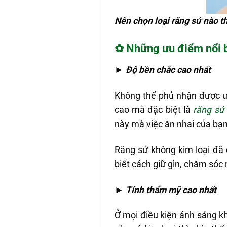
Nên chọn loại răng sứ nào th
✿
Những ưu điểm nổi b
►
Độ bền chắc cao nhất
Không thể phủ nhận được ư
cao mà đặc biệt là
răng sứ
này mà việc ăn nhai của bạ
Răng sứ không kim loại đ
biết cách giữ gìn, chăm sóc
►
Tính thẩm mỹ cao nhất
Ở mọi điều kiện ánh sáng kh