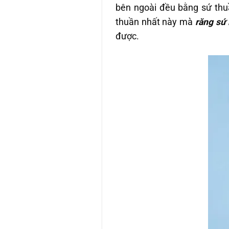
bên ngoài đều bằng sứ thuầ
thuần nhất này mà
răng sứ 
được.