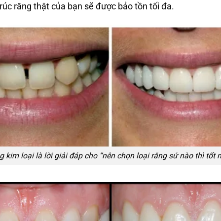
 trúc răng thật của bạn sẽ được bảo tồn tối đa.
kim loại là lời giải đáp cho “nên chọn loại răng sứ nào thì tốt 