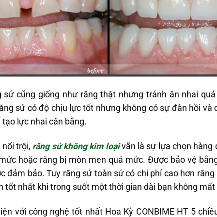
ng sứ cũng giống như răng thật nhưng tránh ăn nhai q
răng sứ có độ chịu lực tốt nhưng không có sự đàn hồi và
 tạo lực nhai cân bằng.
nổi trội,
răng sứ không kim loại
vẫn là sự lựa chọn hàng 
á mức hoặc răng bị mòn men quá mức. Được bảo vệ bằng
c đảm bảo. Tuy răng sứ toàn sứ có chi phí cao hơn răng 
ọn tốt nhất khi trong suốt một thời gian dài bạn không mất
hiện với công nghệ tốt nhất Hoa Kỳ CONBIME HT 5 chiều