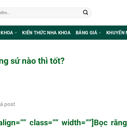
 KHOA
KIẾN THỨC NHA KHOA
BẢNG GIÁ
KHUYẾN 
ng sứ nào thì tốt?
á post
 align=”” class=”” width=””]Bọc răn