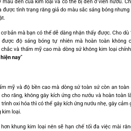
ấy màu đen của kim loại và có thể bị đen ở viền nướu. Cho
a được tình trạng răng giả do màu sắc sáng bóng nhưng 
ật.
t cơ bản mà bạn có thể dễ dàng nhận thấy được. Cho dù
ữ được độ sáng bóng tự nhiên mà hoàn toàn không 
 chắc và thẩm mỹ cao mà dòng sứ không kim loại chính là
t hiện nay
”
thẩm mỹ và độ bền cao mà dòng sứ toàn sứ còn an toàn 
cho răng, không gây kích ứng cho nướu và hoàn toàn là
 trình oxi hóa thì có thể gây kích ứng nướu nhẹ, gây cảm
 kim loại.
ơn khung kim loại nên sẽ hạn chế tối đa việc mài răng