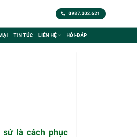
0987.302.621
MẠI
TIN TỨC
LIÊN HỆ
HỎI-ĐÁP
g sứ là cách phục