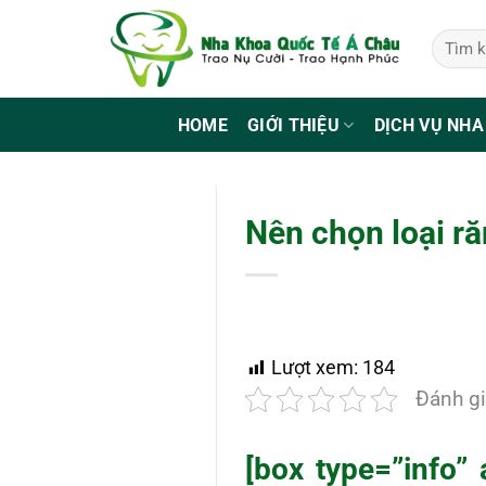
Bỏ
qua
nội
dung
HOME
GIỚI THIỆU
DỊCH VỤ NHA
Nên chọn loại ră
Lượt xem:
184
Đánh gi
[box type=”info”