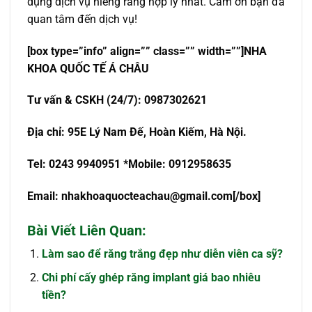
dụng dịch vụ niềng răng hợp lý nhất. Cảm ơn bạn đã
quan tâm đến dịch vụ!
[box type=”info” align=”” class=”” width=””]NHA
KHOA QUỐC TẾ Á CHÂU
Tư vấn & CSKH (24/7): 0987302621
Địa chỉ: 95E Lý Nam Đế, Hoàn Kiếm, Hà Nội.
Tel: 0243 9940951 *Mobile: 0912958635
Email:
nhakhoaquocteachau@gmail.com
[/box]
Bài Viết Liên Quan:
Làm sao để răng trắng đẹp như diễn viên ca sỹ?
Chi phí cấy ghép răng implant giá bao nhiêu
tiền?