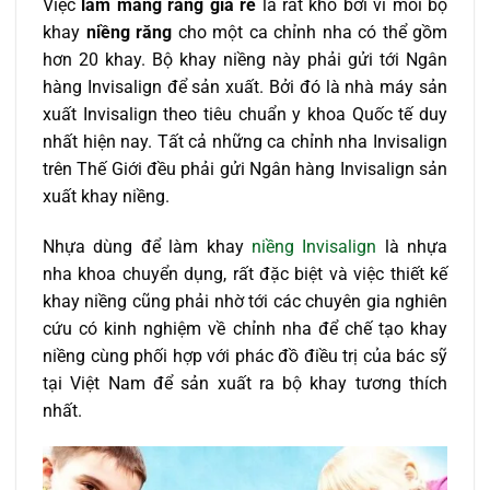
Việc
làm máng răng giá rẻ
là rất khó bởi vì mỗi bộ
khay
niềng răng
cho một ca chỉnh nha có thể gồm
hơn 20 khay. Bộ khay niềng này phải gửi tới Ngân
hàng Invisalign để sản xuất. Bởi đó là nhà máy sản
xuất Invisalign theo tiêu chuẩn y khoa Quốc tế duy
nhất hiện nay. Tất cả những ca chỉnh nha Invisalign
trên Thế Giới đều phải gửi Ngân hàng Invisalign sản
xuất khay niềng.
Nhựa dùng để làm khay
niềng Invisalign
là nhựa
nha khoa chuyển dụng, rất đặc biệt và việc thiết kế
khay niềng cũng phải nhờ tới các chuyên gia nghiên
cứu có kinh nghiệm về chỉnh nha để chế tạo khay
niềng cùng phối hợp với phác đồ điều trị của bác sỹ
tại Việt Nam để sản xuất ra bộ khay tương thích
nhất.