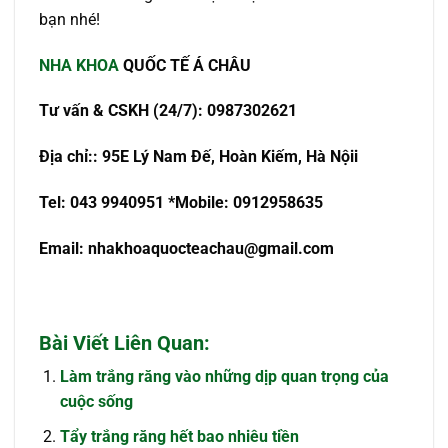
bạn nhé!
NHA KHOA
QU
Ố
C T
Ế
Á CHÂU
T
ư
v
ấ
n & CSKH (24/7): 0987302621
Đ
ị
a ch
ỉ
:
: 95E Lý Nam Đế, Hoàn Kiếm, Hà Nội
i
Tel: 043 9940951
*Mobile: 0912958635
Email:
nhakhoaquocteachau@gmail.com
Bài Viết Liên Quan:
Làm trắng răng vào những dịp quan trọng của
cuộc sống
Tẩy trắng răng hết bao nhiêu tiền