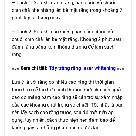
– Cách 1: Sau khi đánh răng, bạn dùng vỏ chuối
chín chà nhẹ nhàng lên bề mặt răng trong khoảng 2
phút, lặp lại hàng ngày.
– Cách 2: Sau khi súc miệng bạn cũng dùng vỏ
chuối chín chà lên bề mặt răng. Khoảng 2 phút sau
đánh răng bằng kem thông thường để làm sạch
răng.
»»» Xem chi tiế
t:
T
ẩ
y tr
ắ
ng răng laser whitening
«««
Lưu ý là với răng có nhiều cao răng thì thời gian
thực hiện sẽ lâu hơn bình thường mới cho hiệu quả
cao do mảng bám cao răng sẽ cản trở sự xâm nhập
của các khoáng chất trong vỏ chuối. Tốt nhất là bạn
nên lấy sạch cao răng trước, sau đó mới nên áp
dụng, tuy nhiên, cách thực hiện nên đảm bảo để
không gây ra những phản ứng ngược lại.