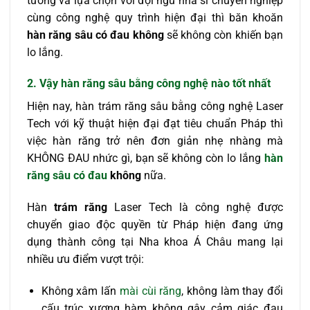
tưởng và lựa chọn với đội ngũ nha sĩ chuyên nghiệp
cùng công nghệ quy trình hiện đại thì băn khoăn
hàn răng sâu có đau không
sẽ không còn khiến bạn
lo lắng.
2. Vậy hàn răng sâu bằng công nghệ nào tốt nhất
Hiện nay, hàn trám răng sâu bằng công nghệ Laser
Tech với kỹ thuật hiện đại đạt tiêu chuẩn Pháp thì
việc hàn răng trở nên đơn giản nhẹ nhàng mà
KHÔNG ĐAU nhức gì, bạn sẽ không còn lo lắng
hàn
răng sâu có đau
không
nữa.
Hàn
trám răng
Laser Tech là công nghệ được
chuyển giao độc quyền từ Pháp hiện đang ứng
dụng thành công tại Nha khoa Á Châu mang lại
nhiều ưu điểm vượt trội:
Không xâm lấn
mài cùi răng
, không làm thay đổi
cấu trúc xương hàm không gây cảm giác đau