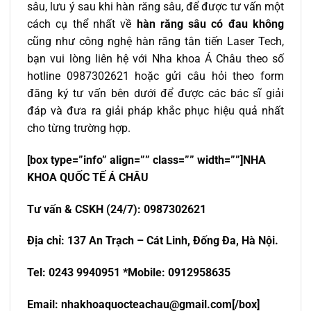
sâu, lưu ý sau khi hàn răng sâu, để được tư vấn một
cách cụ thể nhất về
hàn răng sâu có đau không
cũng như công nghệ hàn răng tân tiến Laser Tech,
bạn vui lòng liên hệ với Nha khoa Á Châu theo số
hotline 0987302621 hoặc gửi câu hỏi theo form
đăng ký tư vấn bên dưới để được các bác sĩ giải
đáp và đưa ra giải pháp khắc phục hiệu quả nhất
cho từng trường hợp.
[box type=”info” align=”” class=”” width=””]NHA
KHOA QU
Ố
C T
Ế
Á CHÂU
T
ư
v
ấ
n & CSKH (24/7): 0987302621
Đ
ị
a ch
ỉ
: 137 An Tr
ạch – Cát Linh, Đống Đa, Hà Nội.
Tel: 0243 9940951 *Mobile: 0912958635
Email:
nhakhoaquocteachau@gmail.com
[/box]