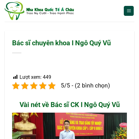
Bỏ
qua
nội
dung
Bác sĩ chuyên khoa I Ngô Quý Vũ
Lượt xem:
449
5/5 - (2 bình chọn)
Vài nét về Bác sĩ CK I Ngô Quý Vũ