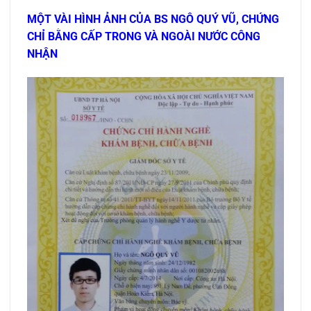
MỘT VÀI HÌNH ẢNH CỦA BS NGÔ QUÝ VŨ, CHỨNG
CHỈ BẰNG CẤP TRONG VÀ NGOÀI NƯỚC CÔNG
NHẬN