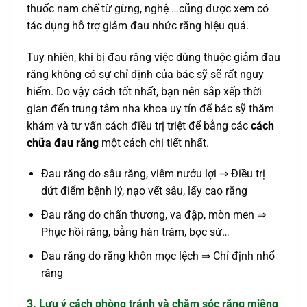
thuốc nam chế từ gừng, nghệ …cũng được xem có
tác dụng hỗ trợ giảm đau nhức răng hiệu quả.
Tuy nhiên, khi bị đau răng việc dùng thuộc giảm đau
răng không có sự chỉ định của bác sỹ sẽ rất nguy
hiểm. Do vậy cách tốt nhất, bạn nên sắp xếp thời
gian đến trung tâm nha khoa uy tín để bác sỹ thăm
khám và tư vấn cách điều trị triệt để bằng các
cách
chữa đau răng
một cách chi tiết nhất.
Đau răng do sâu răng, viêm nướu lợi ⇒ Điều trị
dứt điểm bệnh lý, nạo vết sâu, lấy cao răng
Đau răng do chấn thương, va đập, mòn men ⇒
Phục hồi răng, bằng hàn trám, bọc sứ…
Đau răng do răng khôn mọc lệch ⇒ Chỉ định nhổ
răng
3. Lưu ý cách phòng tránh và chăm sóc răng miệng