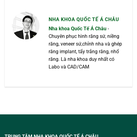
NHA KHOA QUỐC TẾ Á CHÂU
Nha khoa Quốc Tế Á Châu
-
Chuyên phục hình răng sứ, niềng
răng, veneer sứ,chỉnh nha và ghép
răng implant, tẩy trắng răng, nhổ
răng. Là nha khoa duy nhất có
Labo và CAD/CAM
TRUNG TÂM NHA KHOA QUỐC TẾ Á CHÂU