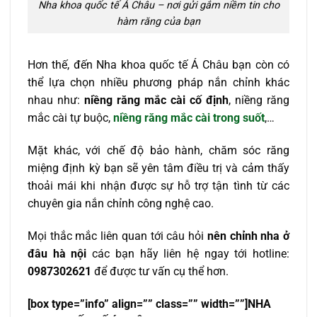
Nha khoa quốc tế Á Châu – nơi gửi gắm niềm tin cho
hàm răng của bạn
Hơn thế, đến Nha khoa quốc tế Á Châu bạn còn có
thể lựa chọn nhiều phương pháp nắn chỉnh khác
nhau như:
niềng răng mắc cài cố định
, niềng răng
mắc cài tự buộc,
niềng răng mắc cài trong suốt
,…
Mặt khác, với chế độ bảo hành, chăm sóc răng
miệng định kỳ bạn sẽ yên tâm điều trị và cảm thấy
thoải mái khi nhận được sự hỗ trợ tận tình từ các
chuyên gia nắn chỉnh công nghệ cao.
Mọi thắc mắc liên quan tới câu hỏi
nên chỉnh nha ở
đâu hà nội
các bạn hãy liên hệ ngay tới hotline:
0987302621
để được tư vấn cụ thể hơn.
[box type=”info” align=”” class=”” width=””]NHA