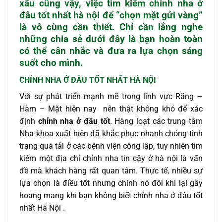
xấu cũng vậy, việc tìm kiếm
chỉnh nha ở
đâu
tốt nhất hà nội
để “chọn mặt gửi vàng”
là vô cùng cần thiết. Chỉ cần lắng nghe
những chia sẻ dưới đây là bạn hoàn toàn
có thể cân nhắc và đưa ra lựa chọn sáng
suốt cho mình.
CHỈNH NHA Ở ĐÂU TỐT NHẤT HÀ NỘI
Với sự phát triển mạnh mẽ trong lĩnh vực Răng –
Hàm – Mặt hiện nay nên thật không khó để xác
định
chỉnh nha ở đâu tốt
. Hàng loạt các trung tâm
Nha khoa xuất hiện đã khắc phục nhanh chóng tình
trạng quá tải ở các bệnh viện công lập, tuy nhiên tìm
kiếm một địa chỉ chỉnh nha tin cậy ở hà nội là vấn
đề mà khách hàng rất quan tâm. Thực tế, nhiều sự
lựa chọn là điều tốt nhưng chính nó đôi khi lại gây
hoang mang khi bạn không biết chỉnh nha ở đâu tốt
nhất Hà Nội .