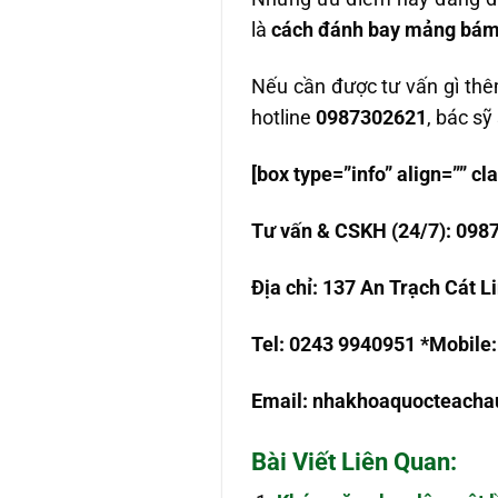
là
cách đánh bay mảng bám 
Nếu cần được tư vấn gì th
hotline
0987302621
, bác sỹ
[box type=”info” align=”” 
T
ư
v
ấ
n & CSKH (24/7): 098
Đ
ị
a ch
ỉ
: 137 An Trạch Cát L
Tel: 0243 9940951 *Mobile
Email:
nhakhoaquocteach
Bài Viết Liên Quan: