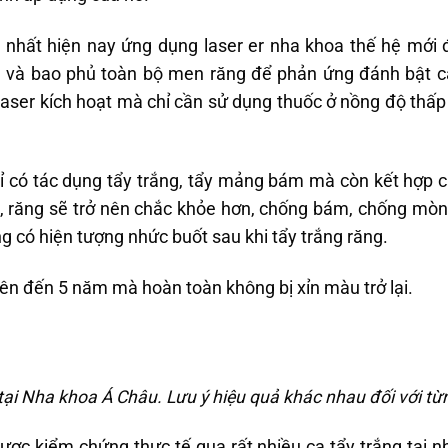
y nhất hiện nay ứng dụng laser er nha khoa thế hệ mới
âu và bao phủ toàn bộ men răng để phản ứng đánh bật c
aser kích hoạt mà chỉ cần sử dụng thuốc ở nồng độ thấp
 có tác dụng tẩy trắng, tẩy mảng bám mà còn kết hợp c
, răng sẽ trở nên chắc khỏe hơn, chống bám, chống mòn
 có hiện tượng nhức buốt sau khi tẩy trắng răng.
lên đến 5 năm mà hoàn toàn không bị xỉn màu trở lại.
 tại Nha khoa Á Châu. Lưu ý hiệu quả khác nhau đối với từ
c kiểm chứng thực tế qua rất nhiều ca tẩy trắng tại 