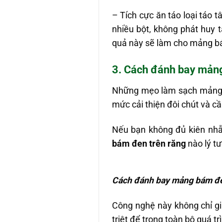
– Tích cực ăn táo loại táo tâ
nhiều bột, không phát huy t
quả này sẽ làm cho mảng bá
3. Cách đánh bay mảng 
Những mẹo làm sạch mảng b
mức cải thiện đôi chút và c
Nếu bạn không đủ kiên nhẫ
bám đen trên răng
nào lý t
Cách đánh bay mảng bám đe
Công nghệ này không chỉ g
triệt để trong toàn bộ quá t