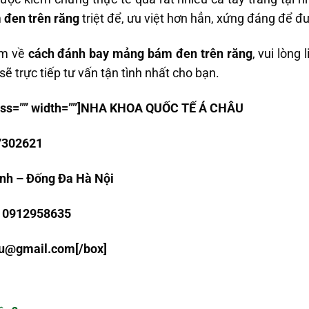
đen trên răng
triệt để, ưu việt hơn hẳn, xứng đáng để đư
êm về
cách đánh bay mảng bám đen trên răng
, vui lòng
 sẽ trực tiếp tư vấn tận tình nhất cho bạn.
class=”” width=””]NHA KHOA QU
Ố
C T
Ế
Á CHÂU
7302621
inh – Đống Đa Hà Nội
: 0912958635
au@gmail.com
[/box]