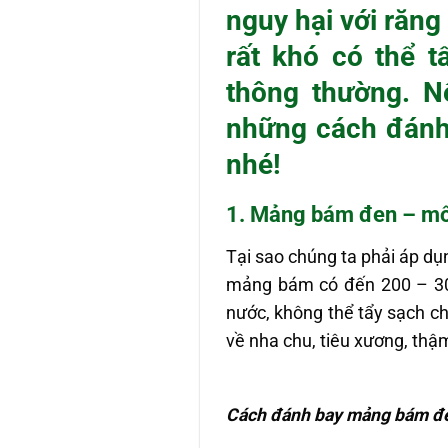
nguy hại với răng
rất khó có thể 
thông thường. N
những
cách đánh
nhé!
1. Mảng bám đen – mối
Tại sao chúng ta phải áp d
mảng bám có đến 200 – 300 
nước, không thể tẩy sạch c
về nha chu, tiêu xương, thậ
Cách đánh bay mảng bám đe