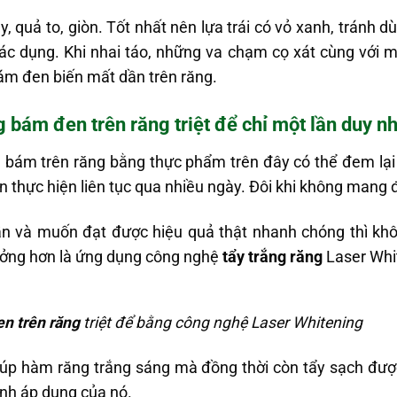
y, quả to, giòn. Tốt nhất nên lựa trái có vỏ xanh, tránh d
ác dụng. Khi nhai táo, những va chạm cọ xát cùng với mộ
m đen biến mất dần trên răng.
bám đen trên răng triệt để chỉ một lần duy nh
ám trên răng bằng thực phẩm trên đây có thể đem lại 
ần thực hiện liên tục qua nhiều ngày. Đôi khi không mang
n và muốn đạt được hiệu quả thật nhanh chóng thì kh
ưởng hơn là ứng dụng công nghệ
tẩy trắng răng
Laser Whi
n trên răng
triệt để bằng công nghệ Laser Whitening
iúp hàm răng trắng sáng mà đồng thời còn tẩy sạch đư
rình áp dụng của nó.