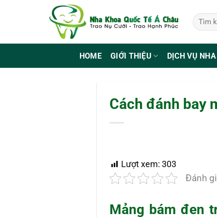
Bỏ
qua
nội
dung
HOME
GIỚI THIỆU
DỊCH VỤ NHA
Cách đánh bay m
Lượt xem:
303
Đánh gi
Mảng bám đen tr