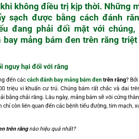
 khi không điều trị kịp thời. Nhữn
tẩy sạch được bằng cách đánh ră
ếu đang phải đối mặt với chúng,
 bay mảng bám đen trên răng
triệ
 nguy hại đối với răng
ụng đến các
cách đánh bay mảng bám đen
trên răng
? Bởi
triệu vi khuẩn cư trú. Chúng bám rất chắc và dai trê
hải bằng chải răng. Lâu ngày, mảng bám sẽ vôi cứng thà
m chí còn liên quan đến các bệnh tiểu đường, tim mạch, x
n trên răng
nào hiệu quả nhất?