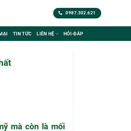
0987.302.621
MẠI
TIN TỨC
LIÊN HỆ
HỎI-ĐÁP
hất
mỹ mà còn là mối