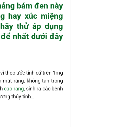
g mảng bám đen này
ng hay xúc miệng
 hãy thử áp dụng
t để nhất dưới đây
 vì theo ước tính cứ trên 1mg
n mặt răng, không tan trong
nh
cao răng
, sinh ra các bệnh
ương thủy tinh…