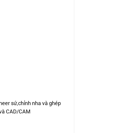
eneer sứ,chỉnh nha và ghép
bo và CAD/CAM